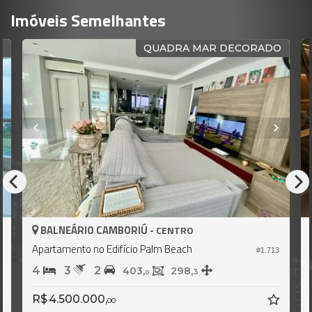
Imóveis Semelhantes
O
QUADRA MAR DECORADO
BALNEÁRIO CAMBORIÚ -
CENTRO
Apartamento no Edifício Palm Beach
#1.713
7
4
3
2
403,
298,
3
0
R$ 4.500.000,
00