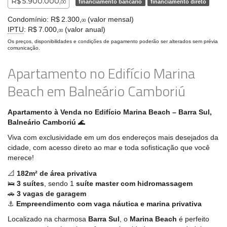
R$ 5.900.000,
financiamento bancário
financiamento direto
00
Condomínio: R$ 2.300,
(valor mensal)
00
IPTU
: R$ 7.000,
(valor anual)
00
Os preços, disponibilidades e condições de pagamento poderão ser alterados sem prévia
comunicação.
Apartamento no Edifício Marina
Beach em Balneário Camboriú
Apartamento à Venda no Edifício Marina Beach – Barra Sul,
Balneário Camboriú
🌊
Viva com exclusividade em um dos endereços mais desejados da
cidade, com acesso direto ao mar e toda sofisticação que você
merece!
📐
182m² de área privativa
🛌
3 suítes
, sendo 1
suíte master com hidromassagem
🚗
3 vagas de garagem
⚓
Empreendimento com vaga náutica e marina privativa
Localizado na charmosa
Barra Sul
, o
Marina Beach
é perfeito