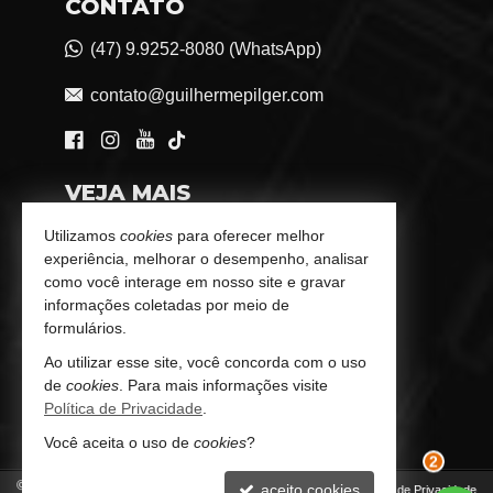
CONTATO
(47) 9.9252-8080 (WhatsApp)
contato@guilhermepilger.com
VEJA MAIS
Consultoria Imobiliária Personalizada
Utilizamos
cookies
para oferecer melhor
experiência, melhorar o desempenho, analisar
trabalhe conosco
como você interage em nosso site e gravar
informações coletadas por meio de
Indicadores Financeiros
formulários.
Ao utilizar esse site, você concorda com o uso
Imóveis Favoritos
de
cookies
. Para mais informações visite
Política de Privacidade
.
Mapa de Imóveis
Você aceita o uso de
cookies
?
©
2026
CRECI/SC 6772-J
aceito cookies
Política de Privacidade
2