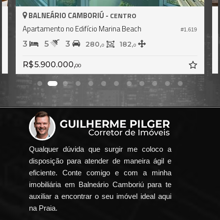
BALNEÁRIO CAMBORIÚ -
CENTRO
Apartamento no Edifício Marina Beach
3
#1.619
3
5
3
280,
182,
0
0
R$ 5.900.000,
00
Qualquer dúvida que surgir me coloco a
disposição para atender de maneira ágil e
eficiente. Conte comigo e com a minha
imobiliária em Balneário Camboriú para te
auxiliar a encontrar o seu imóvel ideal aqui
na Praia.