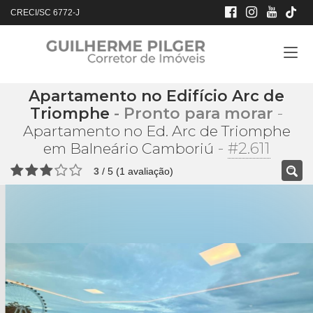
CRECI/SC 6772-J
Apartamento no Edifício Arc de
Triomphe
- Pronto para morar
-
Apartamento no Ed. Arc de Triomphe
-
#2.611
em Balneário Camboriú
3
/
5
(
1
avaliação)