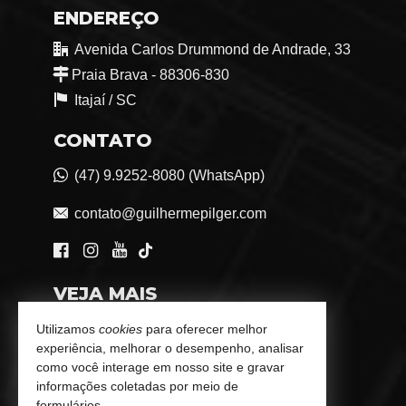
ENDEREÇO
Avenida Carlos Drummond de Andrade, 33
Praia Brava - 88306-830
Itajaí /
SC
CONTATO
(47) 9.9252-8080 (WhatsApp)
contato@guilhermepilger.com
VEJA MAIS
Consultoria Imobiliária Personalizada
Utilizamos
cookies
para oferecer melhor
experiência, melhorar o desempenho, analisar
trabalhe conosco
como você interage em nosso site e gravar
informações coletadas por meio de
Indicadores Financeiros
formulários.