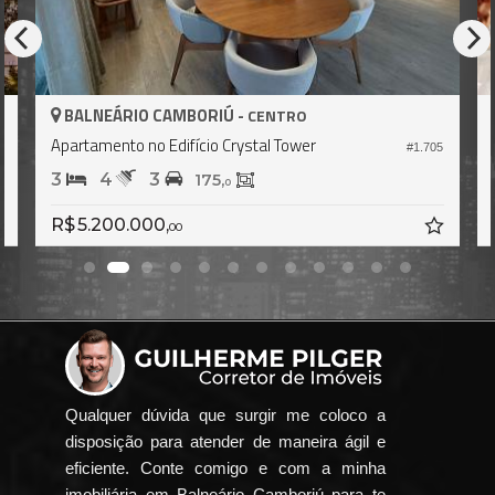
BALNEÁRIO CAMBORIÚ -
BALN
CENTRO
Apartamento no Edifício Crystal Tower
Apartam
#1.705
3
4
3
4
175,
0
R$ 5.200.000,
R$ 6.0
00
Qualquer dúvida que surgir me coloco a
disposição para atender de maneira ágil e
eficiente. Conte comigo e com a minha
imobiliária em Balneário Camboriú para te