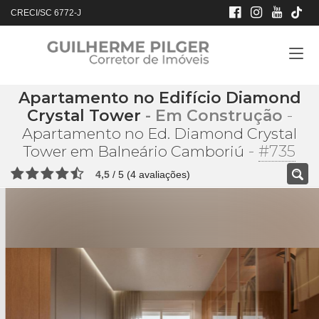
CRECI/SC 6772-J
Apartamento no Edifício Diamond
Crystal Tower
- Em Construção
-
Apartamento no Ed. Diamond Crystal
-
#735
Tower em Balneário Camboriú
4,5
/
5
(
4
avaliações)