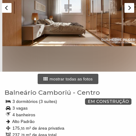
mostrar todas as fotos
Balneário Camboriú
-
Centro
EM CONSTRUÇÃO
3 dormitórios (3 suítes)
3 vagas
4 banheiros
Alto Padrão
175,
m² de área privativa
55
237,
m² de área total
78