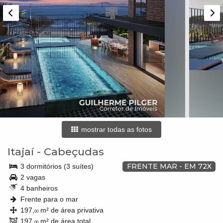
mostrar todas as fotos
Itajaí
-
Cabeçudas
FRENTE MAR - EM 72X
3 dormitórios (3 suítes)
2 vagas
4 banheiros
Frente para o mar
197,
m² de área privativa
00
197,
m² de área total
00