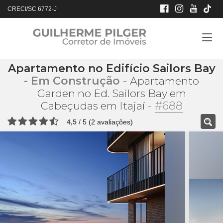
CRECI/SC 6772-J
Apartamento no Edifício Sailors Bay
- Em Construção
-
Apartamento
Garden no Ed. Sailors Bay em
-
#688
Cabeçudas em Itajaí
4,5
/
5
(
2
avaliações)