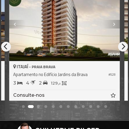
ITAJAÍ -
PRAIA BRAVA
Apartamento no Edifício Jardins da Brava
7
#528
3
4
2
129,
0
Consulte-nos