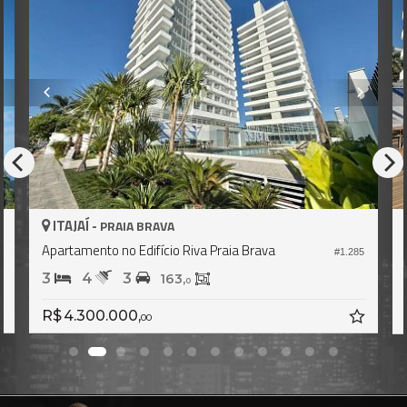
ITAJAÍ -
PRAIA BRAVA
a Brava
Apartamento no Edifício Riva Praia Brava
#1.285
3
4
3
176,
162,
0
0
R$ 5.650.000,
00