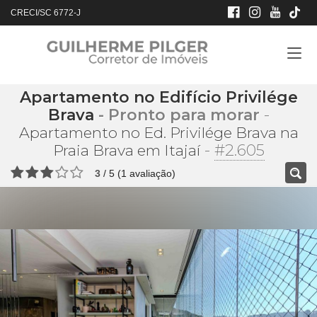
CRECI/SC 6772-J
Apartamento no Edifício Privilége
Brava
- Pronto para morar
-
Apartamento no Ed. Privilége Brava na
-
#2.605
Praia Brava em Itajaí
3
/
5
(
1
avaliação)