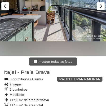
mostrar todas as fotos
Itajaí
-
Praia Brava
PRONTO PARA MORAR
3 dormitórios (1 suíte)
2 vagas
3 banheiros
Mobiliado
117,
m² de área privativa
00
117,
m² de área total
00