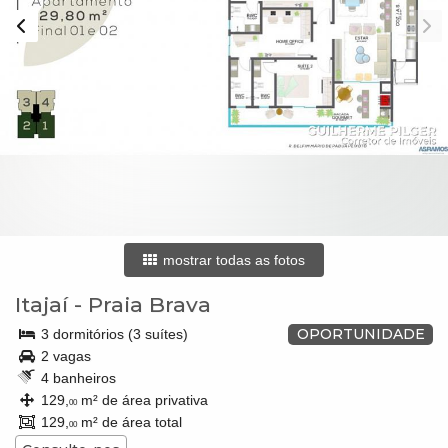
mostrar todas as fotos
Itajaí
-
Praia Brava
OPORTUNIDADE
3 dormitórios (3 suítes)
2 vagas
4 banheiros
129,
m² de área privativa
00
129,
m² de área total
00