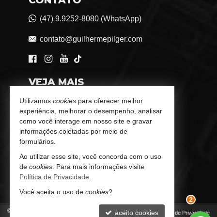
(47) 9.9252-8080 (WhatsApp)
contato@guilhermepilger.com
VEJA MAIS
Consultoria Imobiliária Personalizada
Utilizamos
cookies
para oferecer melhor
experiência, melhorar o desempenho, analisar
trabalhe conosco
como você interage em nosso site e gravar
informações coletadas por meio de
Indicadores Financeiros
formulários.
Ao utilizar esse site, você concorda com o uso
Imóveis Favoritos
de
cookies
. Para mais informações visite
Política de Privacidade
.
Mapa de Imóveis
Você aceita o uso de
cookies
?
©
2026
CRECI/SC 6772-J
aceito cookies
2
Política de Privacidade