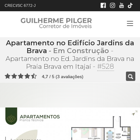
CRECI/SC 6772-J
Apartamento no Edifício Jardins da
Brava
- Em Construção
-
Apartamento no Ed. Jardins da Brava na
-
#528
Praia Brava em Itajaí
4,7
/
5
(
3
avaliações)