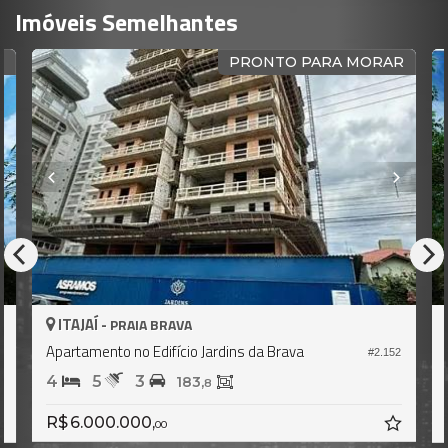
Imóveis Semelhantes
PRONTO PARA MORAR
ITAJAÍ -
RAIA BRAVA
PRAIA BR
no Edifício Jardins da Brava
Apartamento no Edif
#2.152
3
4
5
3
183,
8
000,
R$ 4.750.000,
00
00