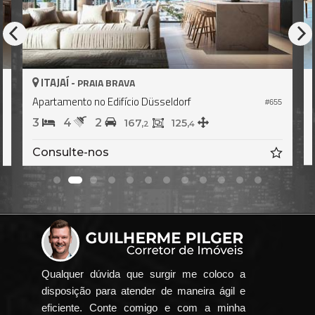
ITAJAÍ -
PRAIA BRAVA
Apartamento no Edifício Düsseldorf
4
#655
3
4
2
167,
125,
2
4
Consulte-nos
Qualquer dúvida que surgir me coloco a
disposição para atender de maneira ágil e
eficiente. Conte comigo e com a minha