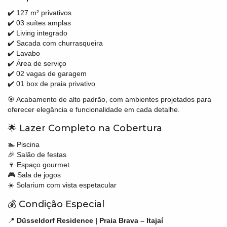
✔️ 127 m² privativos
✔️ 03 suítes amplas
✔️ Living integrado
✔️ Sacada com churrasqueira
✔️ Lavabo
✔️ Área de serviço
✔️ 02 vagas de garagem
✔️ 01 box de praia privativo
🎯 Acabamento de alto padrão, com ambientes projetados para
oferecer elegância e funcionalidade em cada detalhe.
🌟 Lazer Completo na Cobertura
🏊 Piscina
🎉 Salão de festas
🍷 Espaço gourmet
🎮 Sala de jogos
☀️ Solarium com vista espetacular
💰 Condição Especial
📍
Düsseldorf Residence | Praia Brava – Itajaí