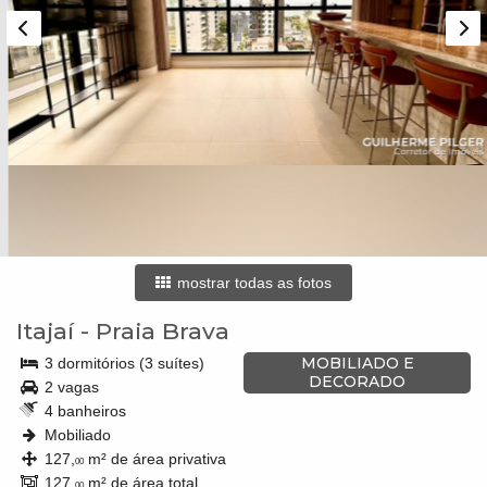
mostrar todas as fotos
Itajaí
-
Praia Brava
MOBILIADO E
3 dormitórios (3 suítes)
DECORADO
2 vagas
4 banheiros
Mobiliado
127,
m² de área privativa
00
127,
m² de área total
00