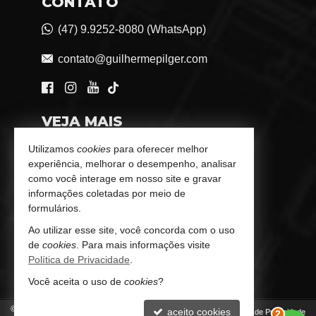
CONTATO
(47) 9.9252-8080 (WhatsApp)
contato@guilhermepilger.com
VEJA MAIS
Consultoria Imobiliária Personalizada
Utilizamos
cookies
para oferecer melhor
experiência, melhorar o desempenho, analisar
trabalhe conosco
como você interage em nosso site e gravar
informações coletadas por meio de
Indicadores Financeiros
formulários.
Ao utilizar esse site, você concorda com o uso
Imóveis Favoritos
de
cookies
. Para mais informações visite
Política de Privacidade
.
Mapa de Imóveis
Você aceita o uso de
cookies
?
2
©
2026
CRECI/SC 6772-J
aceito cookies
Política de Privacidade