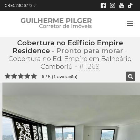
CRECI/SC 6772-J
Cobertura no Edifício Empire
Residence
- Pronto para morar
-
Cobertura no Ed. Empire em Balneário
-
#1.269
Camboriú
5
/
5
(
1
avaliação)