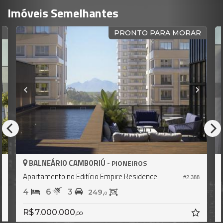
Imóveis Semelhantes
O
PRONTO PARA MORAR
BALNEÁRIO CAMBORIÚ -
PIONEIROS
Apartamento no Edifício Empire Residence
9
#2.388
4
6
3
249,
0
R$ 7.000.000,
00