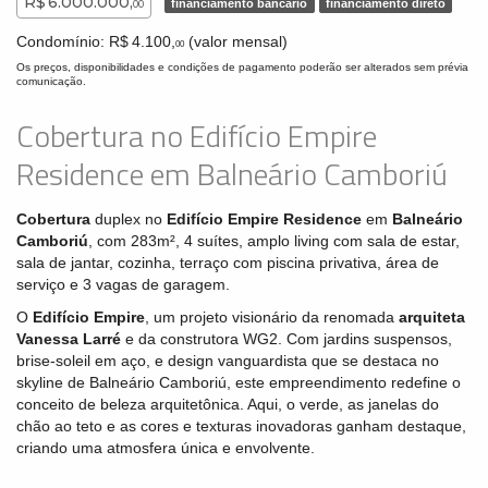
R$ 6.000.000,
financiamento bancário
financiamento direto
00
Condomínio: R$ 4.100,
(valor mensal)
00
Os preços, disponibilidades e condições de pagamento poderão ser alterados sem prévia
comunicação.
Cobertura no Edifício Empire
Residence em Balneário Camboriú
Cobertura
duplex no
Edifício Empire Residence
em
Balneário
Camboriú
, com 283m², 4 suítes, amplo living com sala de estar,
sala de jantar, cozinha, terraço com piscina privativa, área de
serviço e 3 vagas de garagem.
O
Edifício Empire
, um projeto visionário da renomada
arquiteta
Vanessa Larré
e da construtora WG2. Com jardins suspensos,
brise-soleil em aço, e design vanguardista que se destaca no
skyline de Balneário Camboriú, este empreendimento redefine o
conceito de beleza arquitetônica. Aqui, o verde, as janelas do
chão ao teto e as cores e texturas inovadoras ganham destaque,
criando uma atmosfera única e envolvente.