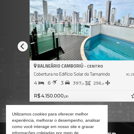
BALNEÁRIO CAMBORIÚ -
CENTRO
Cobertura no Edifício Solar do Tamarindo
#1.269
#1.2
4
6
3
397,
256,
0
0
R$ 4.150.000,
00
Utilizamos
cookies
para oferecer melhor
experiência, melhorar o desempenho, analisar
como você interage em nosso site e gravar
informações coletadas por meio de