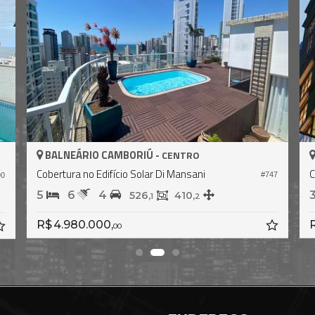
BALNEÁRIO CAMBORIÚ -
CENTRO
Cobertura no Edifício Solar Di Mansani
C
#747
90
5
6
4
526,
410,
1
2
R$ 4.980.000,
R
00