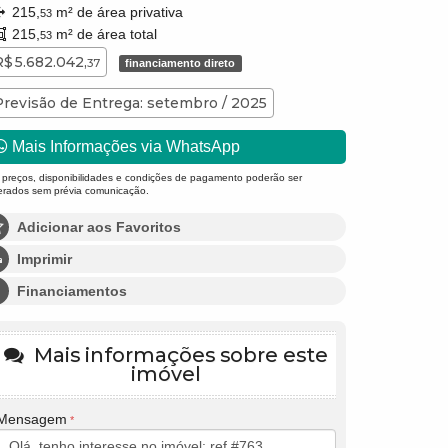
215,
m² de área privativa
53
215,
m² de área total
53
R$ 5.682.042,
37
financiamento direto
Previsão de Entrega: setembro / 2025
Mais Informações via WhatsApp
 preços, disponibilidades e condições de pagamento poderão ser
terados sem prévia comunicação.
Adicionar aos Favoritos
Imprimir
Financiamentos
Mais informações sobre este
imóvel
Mensagem