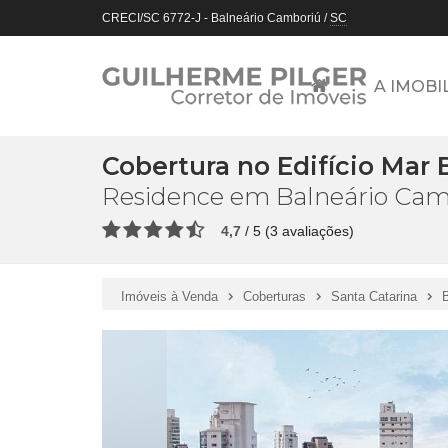
CRECI/SC 6772-J
- Balneário Camboriú /
SC
A IMOBI
Cobertura no Edifício Mar 
Residence em Balneário Cam
4,7
/
5
(
3
avaliações)
Imóveis à Venda
Coberturas
Santa Catarina