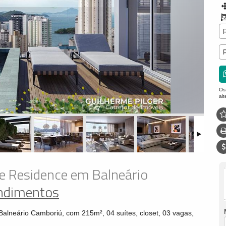
Os
al
le Residence em Balneário
endimentos
Balneário Camboriú, com 215m², 04 suítes, closet, 03 vagas,