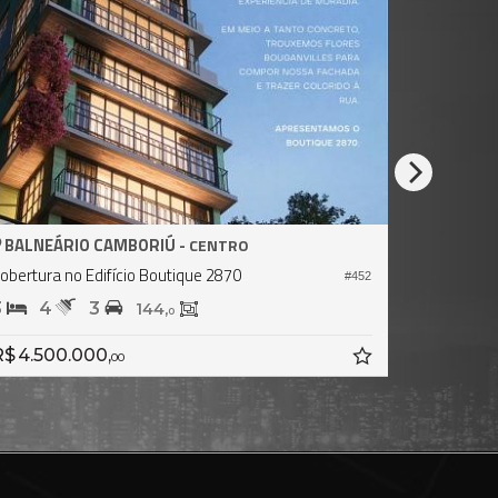
BALNEÁRIO CAMBORIÚ -
BALNEÁR
CENTRO
obertura no Edifício Boutique 2870
Cobertura n
#452
3
4
3
4
5
144,
0
$ 4.500.000,
R$ 15.00
00