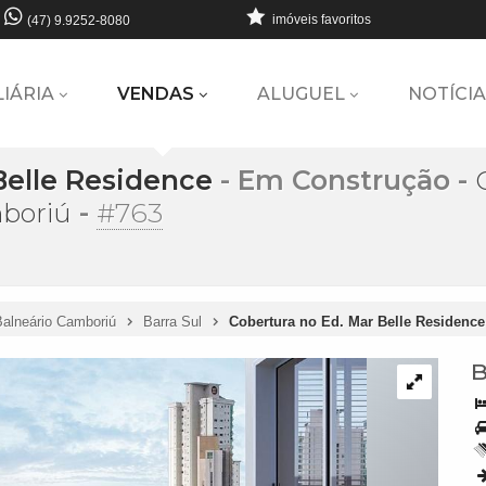
imóveis favoritos
(47) 9.9252-8080
LIÁRIA
VENDAS
ALUGUEL
NOTÍCIA
Belle Residence
- Em Construção
-
-
#763
boriú
Balneário Camboriú
Barra Sul
Cobertura no Ed. Mar Belle Residenc
B