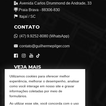
Avenida Carlos Drummond de Andrade, 33
Praia Brava - 88306-830
Itajaí /
SC
CONTATO
(47) 9.9252-8080 (WhatsApp)
contato@guilhermepilger.com
VEJA MAIS
Consultoria Imobiliária Personalizada
Utilizamos
cookies
para oferecer melhor
experiência, melhorar o desempenho, analisar
trabalhe conosco
como você interage em nosso site e gravar
informações coletadas por meio de
Indicadores Financeiros
formulários.
Ao utilizar esse site, você concorda com o uso
Imóveis Favoritos