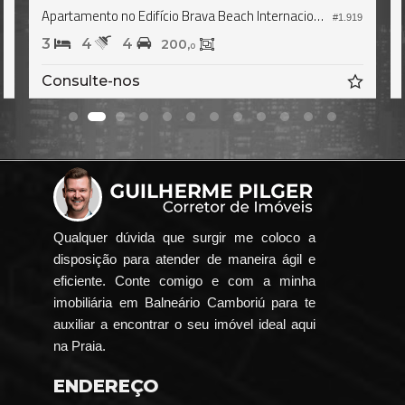
ernacional - Reserva Corais
Apartamento no Edifício Brava Beach Internacional - Reserva Aroeira
#1.919
#1.449
3
4
3
184,
137,
9
6
R$ 5.100.000,
00
Qualquer dúvida que surgir me coloco a
disposição para atender de maneira ágil e
eficiente. Conte comigo e com a minha
imobiliária em Balneário Camboriú para te
auxiliar a encontrar o seu imóvel ideal aqui
na Praia.
ENDEREÇO