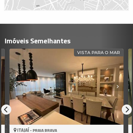
Imóveis Semelhantes
 O MAR
MOBILIAD
ITAJAÍ -
PRAIA BRAVA