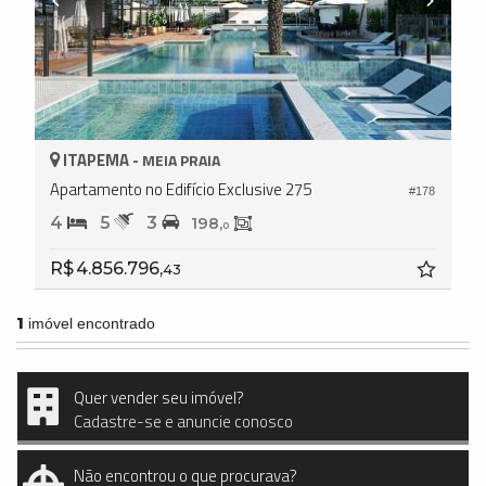
ITAPEMA -
MEIA PRAIA
Apartamento no Edifício Exclusive 275
#178
4
5
3
198,
0
R$ 4.856.796,
43
1
imóvel encontrado
Quer vender seu imóvel?
Cadastre-se e anuncie conosco
Não encontrou o que procurava?