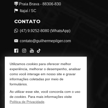
Praia Brava - 88306-830
Itajaí /
SC
CONTATO
(47) 9.9252-8080 (WhatsApp)
contato@guilhermepilger.com
VEJA MAIS
Utilizamos
cookies
para oferecer melhor
experiência, melhorar o desempenho, analisar
Consultoria Imobiliária Personalizada
como você interage em nosso site e gravar
informações coletadas por meio de
trabalhe conosco
formulários.
Indicadores Financeiros
Ao utilizar esse site, você concorda com o uso
de
cookies
. Para mais informações visite
Imóveis Favoritos
Política de Privacidade
.