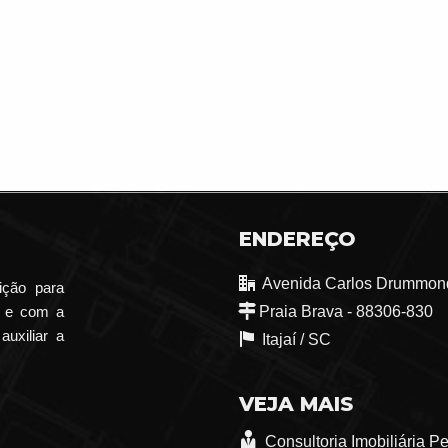
ENDEREÇO
Avenida Carlos Drummond
ição para
o e com a
Praia Brava - 88306-830
auxiliar a
Itajaí /
SC
VEJA MAIS
Consultoria Imobiliária P