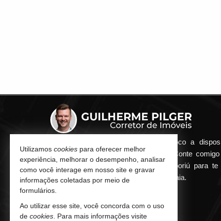
Qualquer dúvida que surgir me coloco a dispos
Utilizamos
cookies
para oferecer melhor
atender de maneira ágil e eficiente. Conte comig
experiência, melhorar o desempenho, analisar
minha imobiliária em Balneário Camboriú para te 
como você interage em nosso site e gravar
encontrar o seu imóvel ideal aqui na Praia.
informações coletadas por meio de
formulários.
CONTATO
Ao utilizar esse site, você concorda com o uso
de
cookies
. Para mais informações visite
(47) 9.9252-8080 (WhatsApp)