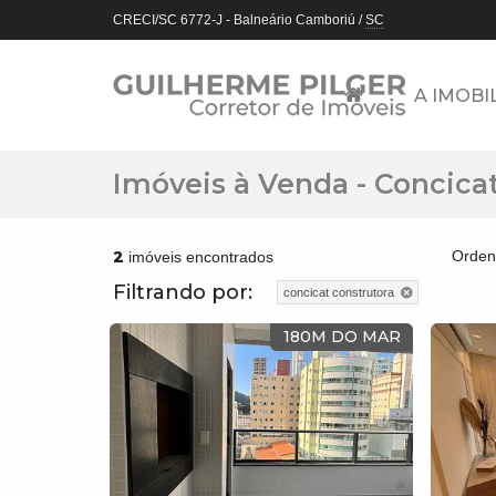
CRECI/SC 6772-J
- Balneário Camboriú /
SC
A IMOBI
Imóveis à Venda - Concica
2
Orden
imóveis encontrados
Filtrando por:
concicat construtora
180M DO MAR