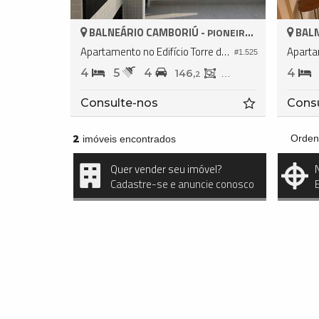
BALNEÁRIO CAMBORIÚ -
BALN
PIONEIROS
Apartamento no Edifício Torre de Booz
#1.525
4
5
4
4
146,
146,
2
3
Consulte-nos
Cons
2
Orden
imóveis encontrados
Quer vender seu imóvel?
Cadastre-se e anuncie conosco