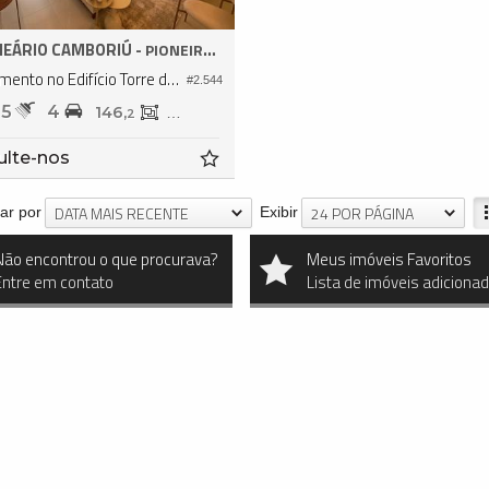
EÁRIO CAMBORIÚ -
PIONEIROS
Apartamento no Edifício Torre de Booz
#2.544
5
4
146,
146,
2
3
ulte-nos
DATA MAIS RECENTE
24 POR PÁGINA
ar por
Exibir
Não encontrou o que procurava?
Meus imóveis Favoritos
Entre em contato
Lista de imóveis adiciona