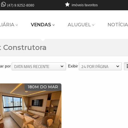
imóveis favoritos
(47) 9.9252-8080
LIÁRIA
VENDAS
ALUGUEL
NOTÍCIA
t Construtora
DATA MAIS RECENTE
24 POR PÁGINA
ar por
Exibir
180M DO MAR