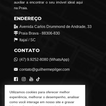
auxiliar a encontrar o seu imóvel ideal aqui
na Praia.
ENDEREÇO
Avenida Carlos Drummond de Andrade, 33
Praia Brava - 88306-830
Itajaí /
SC
CONTATO
(47) 9.9252-8080 (WhatsApp)
contato@guilhermepilger.com
VEJA MAIS
Utilizamos
cookies
para oferecer melhor
experiência, melhorar o desempenho, analisar
Consultoria Imobiliária Personalizada
como você interage em nosso site e gravar