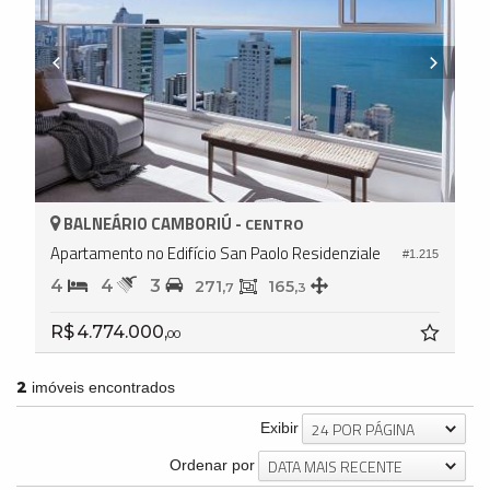
BALNEÁRIO CAMBORIÚ -
CENTRO
Apartamento no Edifício San Paolo Residenziale
#1.215
4
4
3
271,
165,
7
3
R$ 4.774.000,
00
2
imóveis encontrados
24 POR PÁGINA
Exibir
DATA MAIS RECENTE
Ordenar por