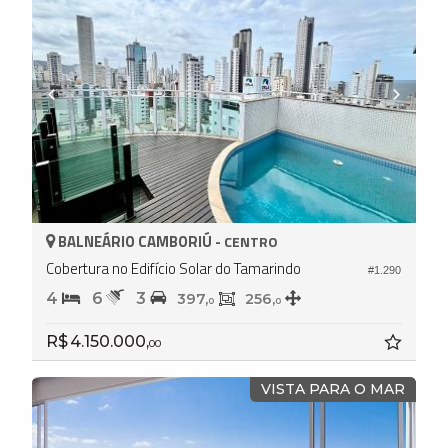
BALNEÁRIO CAMBORIÚ -
CENTRO
Cobertura no Edifício Solar do Tamarindo
#1.290
4
6
3
397,
256,
0
0
R$ 4.150.000,
00
VISTA PARA O MAR