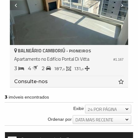
BALNEÁRIO CAMBORIÚ -
PIONEIROS
Apartamento no Edifício Pontal Di Vitta
#1.167
3
4
2
187,
131,
0
0
Consulte-nos
3
imóveis encontrados
24 POR PÁGINA
Exibir
DATA MAIS RECENTE
Ordenar por