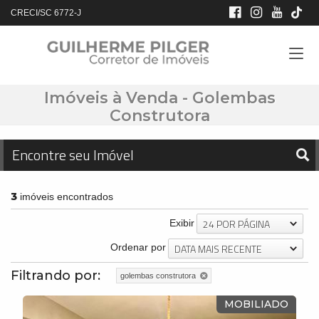
CRECI/SC 6772-J
Imóveis à Venda - Golembas
Construtora
Encontre seu Imóvel
3
imóveis encontrados
24 POR PÁGINA
Exibir
DATA MAIS RECENTE
Ordenar por
Filtrando por:
golembas construtora
MOBILIADO