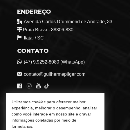
ENDEREÇO
Avenida Carlos Drummond de Andrade, 33
Praia Brava - 88306-830
Itajaí /
SC
CONTATO
(47) 9.9252-8080 (WhatsApp)
contato@guilhermepilger.com
VEJA MAIS
Utilizamos
cookies
para oferecer melhor
experiência, melhorar o desempenho, analisar
Consultoria Imobiliária Personalizada
como você interage em nosso site e gravar
informações coletadas por meio de
trabalhe conosco
formulários.