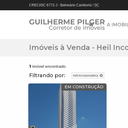
CRECI/SC 6772-J
- Balneário Camboriú /
SC
A IMOBI
Imóveis à Venda - Heil Inc
1
imóvel encontrado
Filtrando por:
heil incorporadora
EM CONSTRUÇÃO