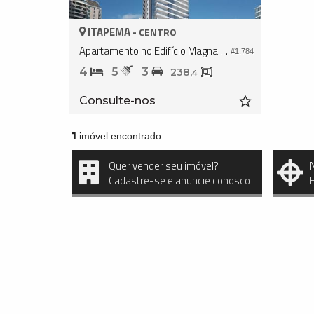
ITAPEMA -
CENTRO
Apartamento no Edifício Magna Tower
#1.784
4
5
3
238,
4
Consulte-nos
1
imóvel encontrado
Quer vender seu imóvel?
Cadastre-se e anuncie conosco