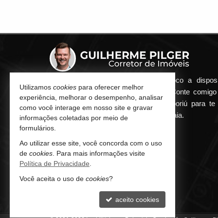
Qualquer dúvida que surgir me coloco a dispos
Utilizamos
cookies
para oferecer melhor
atender de maneira ágil e eficiente. Conte comig
experiência, melhorar o desempenho, analisar
minha imobiliária em Balneário Camboriú para te 
como você interage em nosso site e gravar
encontrar o seu imóvel ideal aqui na Praia.
informações coletadas por meio de
formulários.
CONTATO
Ao utilizar esse site, você concorda com o uso
de
cookies
. Para mais informações visite
(47) 9.9252-8080 (WhatsApp)
Política de Privacidade
.
contato@guilhermepilger.com
Você aceita o uso de
cookies
?
aceito cookies