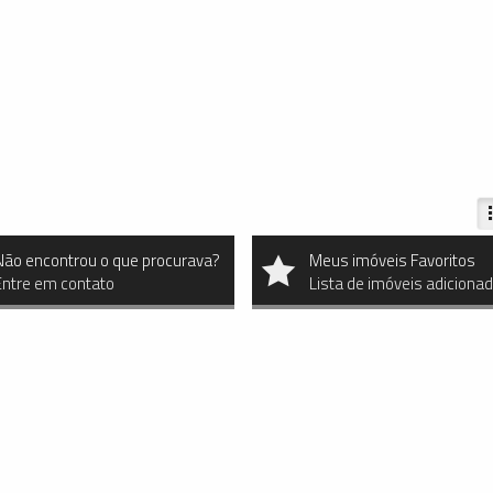
Não encontrou o que procurava?
Meus imóveis Favoritos
Entre em contato
Lista de imóveis adiciona