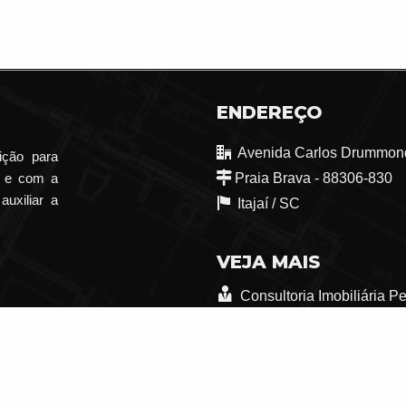
ENDEREÇO
Avenida Carlos Drummond
ição para
o e com a
Praia Brava - 88306-830
auxiliar a
Itajaí /
SC
VEJA MAIS
Consultoria Imobiliária P
trabalhe conosco
Indicadores Financeiros
Mapa de Imóveis