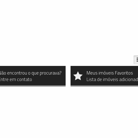
Não encontrou o que procurava?
Meus imóveis Favoritos
Entre em contato
Lista de imóveis adiciona