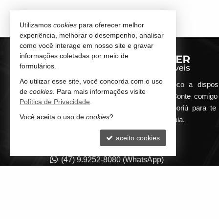
Utilizamos
cookies
para oferecer melhor
experiência, melhorar o desempenho, analisar
como você interage em nosso site e gravar
informações coletadas por meio de
formulários.
Ao utilizar esse site, você concorda com o uso
Qualquer dúvida que surgir me coloco a dispos
de
cookies
. Para mais informações visite
atender de maneira ágil e eficiente. Conte comig
Política de Privacidade
.
minha imobiliária em Balneário Camboriú para te 
Você aceita o uso de
cookies
?
encontrar o seu imóvel ideal aqui na Praia.
aceito cookies
CONTATO
(47) 9.9252-8080 (WhatsApp)
contato@guilhermepilger.com