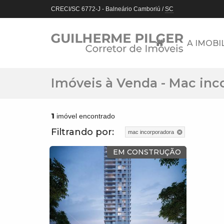
CRECI/SC 6772-J
- Balneário Camboriú /
SC
A IMOBI
Imóveis à Venda - Mac inc
1
imóvel encontrado
Filtrando por:
mac incorporadora
EM CONSTRUÇÃO