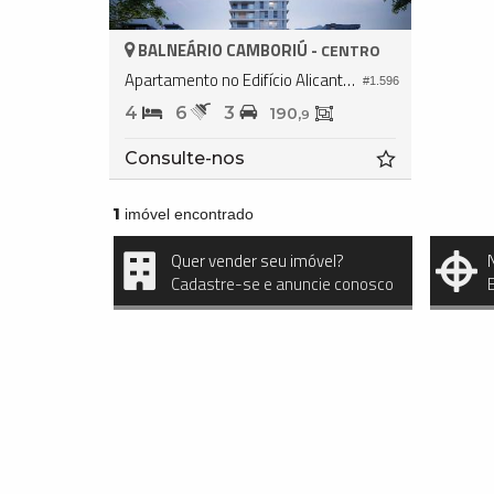
BALNEÁRIO CAMBORIÚ -
CENTRO
Apartamento no Edifício Alicante Casa
#1.596
4
6
3
190,
9
Consulte-nos
1
imóvel encontrado
Quer vender seu imóvel?
Cadastre-se e anuncie conosco