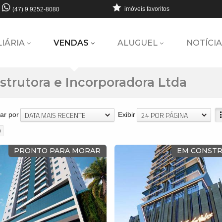
imóveis favoritos
(47) 9.9252-8080
LIÁRIA
VENDAS
ALUGUEL
NOTÍCIA
strutora e Incorporadora Ltda
DATA MAIS RECENTE
24 POR PÁGINA
ar por
Exibir
PRONTO PARA MORAR
EM CONST