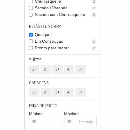
Churrasqueira
2
Sacada / Varanda
2
Sacada com Churrasqueira
3
ESTÁGIO DA OBRA
Qualquer
Em Construção
1
Pronto para morar
2
SUÍTES
1+
2+
3+
4+
5+
GARAGENS
1+
2+
3+
4+
5+
FAIXA DE PREÇO
Mínimo
Máximo