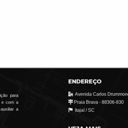
ENDEREÇO
Avenida Carlos Drummond
ição para
o e com a
Praia Brava - 88306-830
auxiliar a
Itajaí /
SC