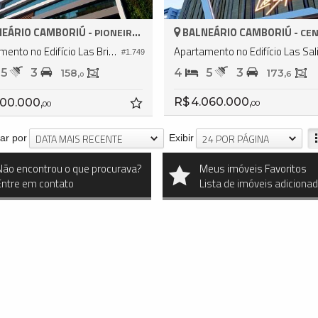
EÁRIO CAMBORIÚ -
BALNEÁRIO CAMBORIÚ -
PIONEIROS
CE
Apartamento no Edifício Las Brisas Residencial
#1.749
5
3
4
5
3
158,
173,
6
0
R$ 4.060.000,
100.000,
00
00
DATA MAIS RECENTE
24 POR PÁGINA
ar por
Exibir
Não encontrou o que procurava?
Meus imóveis Favoritos
Entre em contato
Lista de imóveis adiciona