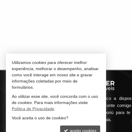
Utilizamos
cookies
para oferecer melhor
experiência, melhorar o desempenho, analisar
como você interage em nosso site e gravar
informações coletadas por meio de
formulários.
Ao utilizar esse site, você concorda com o uso
Qualquer dúvida que surgir me coloco a dispos
de
cookies
. Para mais informações visite
atender de maneira ágil e eficiente. Conte comig
Política de Privacidade
.
minha imobiliária em Balneário Camboriú para te 
Você aceita o uso de
cookies
?
encontrar o seu imóvel ideal aqui na Praia.
aceito cookies