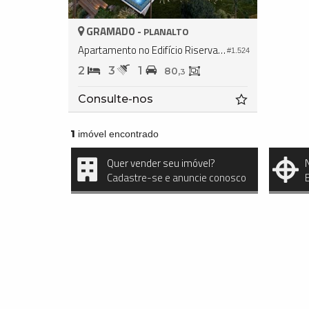
GRAMADO -
PLANALTO
Apartamento no Edifício Riserva Lago Negro
#1.524
2
3
1
80,
3
Consulte-nos
1
imóvel encontrado
Quer vender seu imóvel?
Cadastre-se e anuncie conosco