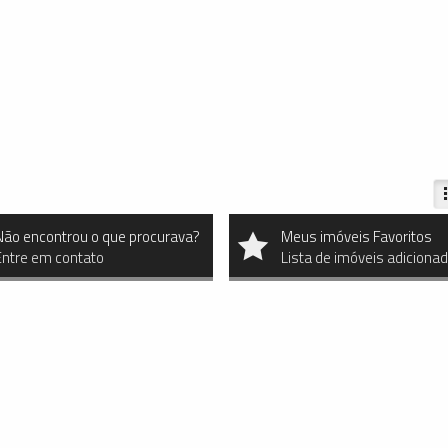
Não encontrou o que procurava?
Meus imóveis Favoritos
Entre em contato
Lista de imóveis adiciona