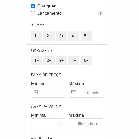
Qualquer
Lançamento
1
SUÍTES
1+
2+
3+
4+
5+
GARAGENS
1+
2+
3+
4+
5+
FAIXA DE PREÇO
Mínimo
Máximo
ÁREA PRIVATIVA
Mínima
Máxima
ÁREA TOTAL