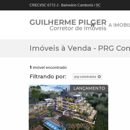
CRECI/SC 6772-J
- Balneário Camboriú /
SC
A IMOBI
Imóveis à Venda - PRG Con
1
imóvel encontrado
Filtrando por:
prg construtora
LANÇAMENTO