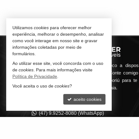
Utilizamos
cookies
para oferecer melhor
experiência, melhorar o desempenho, analisar
como você interage em nosso site e gravar
informações coletadas por meio de
formulários.
Ao utilizar esse site, você concorda com o uso
Qualquer dúvida que surgir me coloco a dispos
de
cookies
. Para mais informações visite
atender de maneira ágil e eficiente. Conte comig
Política de Privacidade
.
minha imobiliária em Balneário Camboriú para te 
Você aceita o uso de
cookies
?
encontrar o seu imóvel ideal aqui na Praia.
aceito cookies
CONTATO
(47) 9.9252-8080 (WhatsApp)
contato@guilhermepilger.com