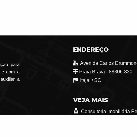
ENDEREÇO
Avenida Carlos Drummond
ição para
o e com a
Praia Brava - 88306-830
auxiliar a
Itajaí /
SC
VEJA MAIS
Consultoria Imobiliária P
trabalhe conosco
Indicadores Financeiros