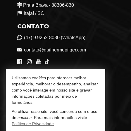
Praia Brava - 88306-830
Itajaí /
SC
CONTATO
(47) 9.9252-8080 (WhatsApp)
contato@guilhermepilger.com
VEJA MAIS
Utilizamos
cookies
para oferecer melhor
experiência, melhorar o desempenho, analisar
Consultoria Imobiliária Personalizada
como você interage em nosso site e gravar
informações coletadas por meio de
trabalhe conosco
formulários.
Indicadores Financeiros
Ao utilizar esse site, você concorda com o uso
de
cookies
. Para mais informações visite
Imóveis Favoritos
Política de Privacidade
.