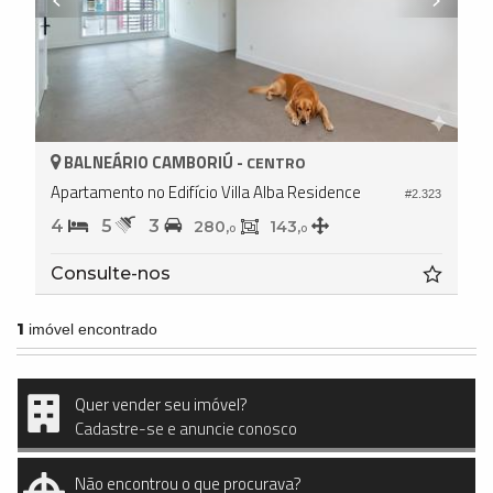
BALNEÁRIO CAMBORIÚ -
CENTRO
Apartamento no Edifício Villa Alba Residence
#2.323
4
5
3
280,
143,
0
0
Consulte-nos
1
imóvel encontrado
Quer vender seu imóvel?
Cadastre-se e anuncie conosco
Não encontrou o que procurava?