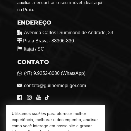
auxiliar a encontrar o seu imóvel ideal aqui
na Praia.
ENDEREÇO
Avenida Carlos Drummond de Andrade, 33
Praia Brava - 88306-830
Itajaí /
SC
CONTATO
(47) 9.9252-8080 (WhatsApp)
contato@guilhermepilger.com
VEJA MAIS
Utilizamos
cookies
para oferecer melhor
experiência, melhorar o desempenho, analisar
Consultoria Imobiliária Personalizada
como você interage em nosso site e gravar