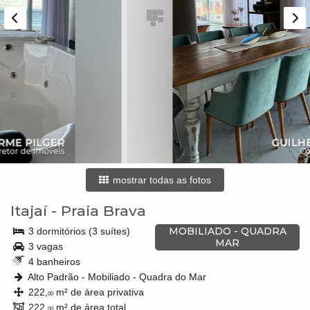
mostrar todas as fotos
Itajaí
-
Praia Brava
MOBILIADO - QUADRA
3 dormitórios (3 suítes)
MAR
3 vagas
4 banheiros
Alto Padrão - Mobiliado - Quadra do Mar
222,
m² de área privativa
00
222,
m² de área total
00