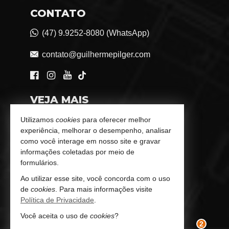
CONTATO
(47) 9.9252-8080 (WhatsApp)
contato@guilhermepilger.com
VEJA MAIS
Consultoria Imobiliária Personalizada
Utilizamos
cookies
para oferecer melhor
experiência, melhorar o desempenho, analisar
trabalhe conosco
como você interage em nosso site e gravar
informações coletadas por meio de
Indicadores Financeiros
formulários.
Ao utilizar esse site, você concorda com o uso
Imóveis Favoritos
de
cookies
. Para mais informações visite
Política de Privacidade
.
Mapa de Imóveis
Você aceita o uso de
cookies
?