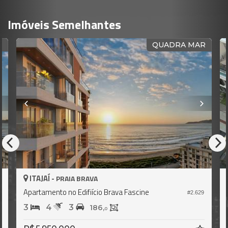
Imóveis Semelhantes
R
QUADRA MAR
ITAJAÍ -
PRAIA BRAVA
Apartamento no Edifiício Brava Fascine
3
#2.629
3
4
3
186,
0