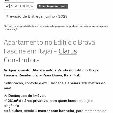
R$ 5.500.000,
financiamento direto
00
Previsão de Entrega: junho / 2028
Os preços, disponibilidades e condições de pagamento poderão ser alterados sem prévia
comunicação.
Apartamento no Edifiício Brava
Fascine em Itajaí -
Clarus
Construtora
🏡
Apartamento Diferenciado à Venda no Edifício Brava
Fascine Residencial – Praia Brava, Itajaí
✨🌊
Sofisticação, conforto e exclusividade
a apenas 120 metros do
mar
!
🔥
Destaques do imóvel:
✅
261m² de área privativa
, para quem busca espaço e
elegância
🛏️
3 suítes
, sendo
1 master com banheira
, para momentos de