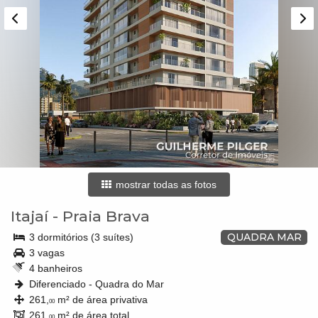
mostrar todas as fotos
Itajaí
-
Praia Brava
QUADRA MAR
3 dormitórios (3 suítes)
3 vagas
4 banheiros
Diferenciado - Quadra do Mar
261,
m² de área privativa
00
261,
m² de área total
00