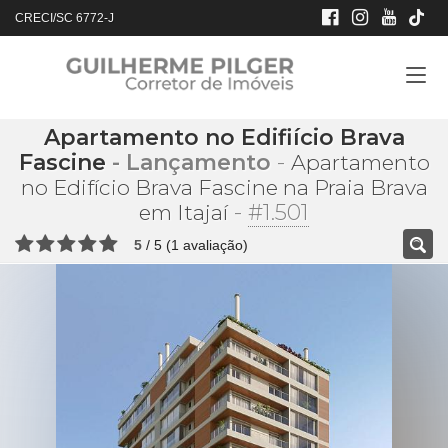
CRECI/SC 6772-J
Apartamento no Edifiício Brava
Fascine
- Lançamento
-
Apartamento
no Edifício Brava Fascine na Praia Brava
-
#1.501
em Itajaí
5
/
5
(
1
avaliação)