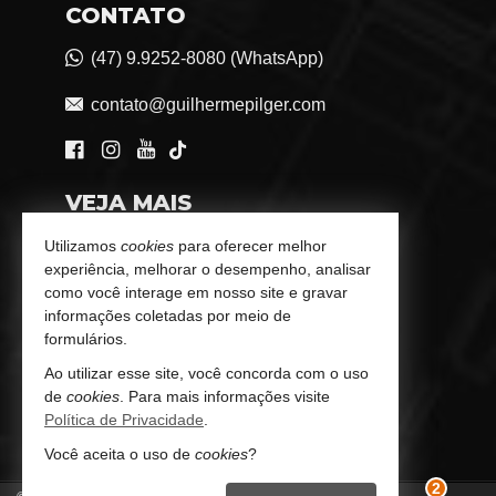
CONTATO
(47) 9.9252-8080 (WhatsApp)
contato@guilhermepilger.com
VEJA MAIS
Consultoria Imobiliária Personalizada
Utilizamos
cookies
para oferecer melhor
experiência, melhorar o desempenho, analisar
trabalhe conosco
como você interage em nosso site e gravar
informações coletadas por meio de
Indicadores Financeiros
formulários.
Ao utilizar esse site, você concorda com o uso
Imóveis Favoritos
de
cookies
. Para mais informações visite
Política de Privacidade
.
Mapa de Imóveis
Você aceita o uso de
cookies
?