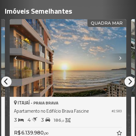
Imóveis Semelhantes
QUADRA MAR
PRONTO 
ITAJAÍ -
PRAIA BRAVA
ascine
Apartamento no Edifício Brava Coast Re
#2.583
3
4
3
166,
0
R$ 4.250.000,
00