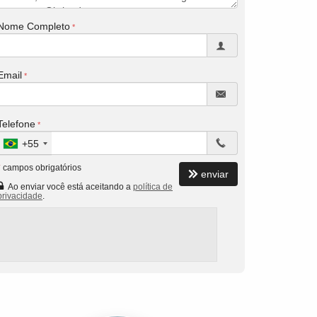
Nome Completo
Email
Telefone
+55
*
campos obrigatórios
enviar
Ao enviar você está aceitando a
política de
privacidade
.