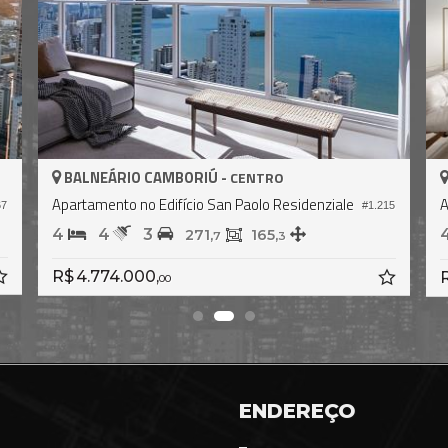
BALNEÁRIO CAMBORIÚ -
CENTRO
Apartamento no Edifício Vitra By Pininfarina
#2.365
.221
4
5
3
165,
2
R$ 5.160.000,
00
ENDEREÇO