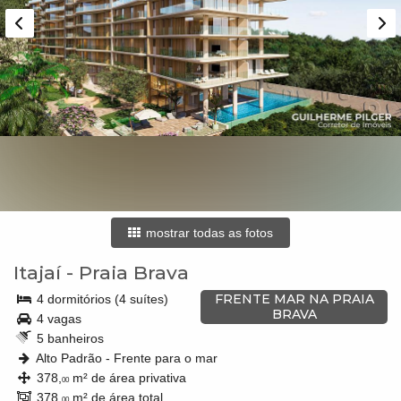
mostrar todas as fotos
Itajaí
-
Praia Brava
FRENTE MAR NA PRAIA
4 dormitórios (4 suítes)
BRAVA
4 vagas
5 banheiros
Alto Padrão - Frente para o mar
378,
m² de área privativa
00
378,
m² de área total
00