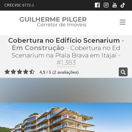
CRECI/SC 6772-J
Cobertura no Edifício Scenarium
-
Em Construção
-
Cobertura no Ed
-
Scenarium na Praia Brava em Itajaí
#1.383
4,5
/
5
(
2
avaliações)