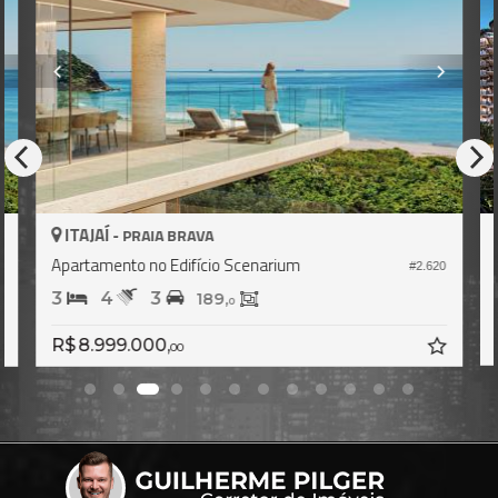
ITAJAÍ -
PRAIA BRAVA
Apartamento no Edifício Scenarium
9
#2.620
3
4
3
189,
0
R$ 8.999.000,
00