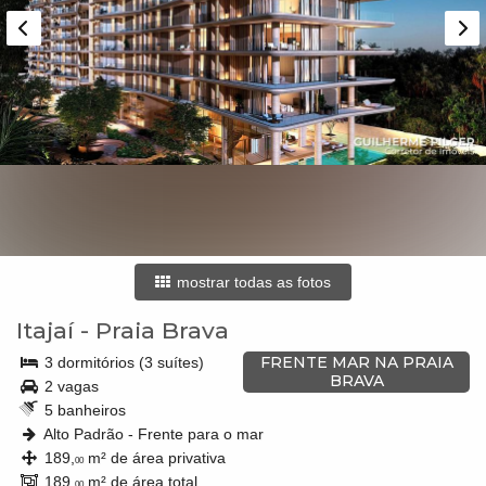
mostrar todas as fotos
Itajaí
-
Praia Brava
FRENTE MAR NA PRAIA
3 dormitórios (3 suítes)
BRAVA
2 vagas
5 banheiros
Alto Padrão - Frente para o mar
189,
m² de área privativa
00
189,
m² de área total
00