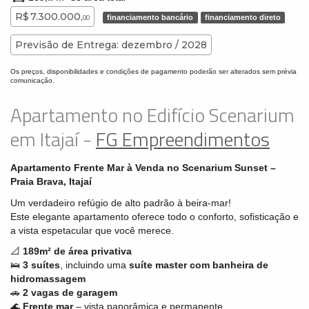
R$ 7.300.000,
financiamento bancário
financiamento direto
00
Previsão de Entrega: dezembro / 2028
Os preços, disponibilidades e condições de pagamento poderão ser alterados sem prévia
comunicação.
Apartamento no Edifício Scenarium
em Itajaí -
FG Empreendimentos
Apartamento Frente Mar à Venda no Scenarium Sunset –
Praia Brava, Itajaí
Um verdadeiro refúgio de alto padrão à beira-mar!
Este elegante apartamento oferece todo o conforto, sofisticação e
a vista espetacular que você merece.
📐
189m² de área privativa
🛌
3 suítes
, incluindo uma
suíte master com banheira de
hidromassagem
🚗
2 vagas de garagem
🌊
Frente mar
– vista panorâmica e permanente