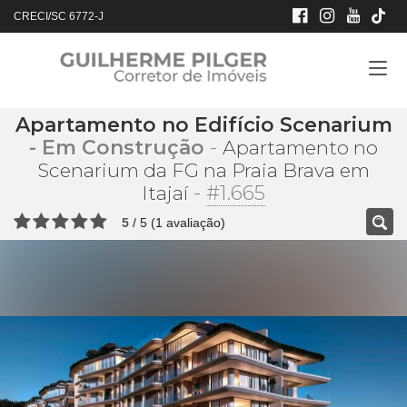
CRECI/SC 6772-J
Apartamento no Edifício Scenarium
- Em Construção
-
Apartamento no
Scenarium da FG na Praia Brava em
-
#1.665
Itajaí
5
/
5
(
1
avaliação)