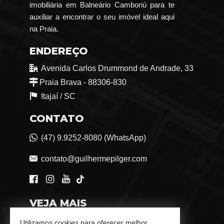
imobiliária em Balneário Camboriú para te
auxiliar a encontrar o seu imóvel ideal aqui
na Praia.
ENDEREÇO
Avenida Carlos Drummond de Andrade, 33
Praia Brava - 88306-830
Itajaí /
SC
CONTATO
(47) 9.9252-8080 (WhatsApp)
contato@guilhermepilger.com
VEJA MAIS
Consultoria Imobiliária Personalizada
Utilizamos
cookies
para oferecer melhor