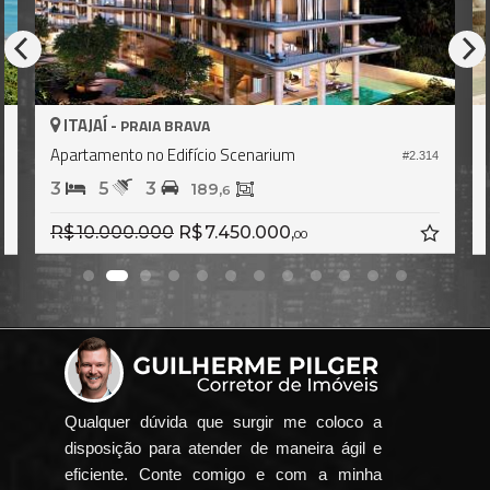
ITAJAÍ -
PRAIA BRAVA
Apartamento no Edifício Scenarium
#2.314
6
3
5
3
189,
6
R$ 10.000.000
R$ 7.450.000,
00
Qualquer dúvida que surgir me coloco a
disposição para atender de maneira ágil e
eficiente. Conte comigo e com a minha