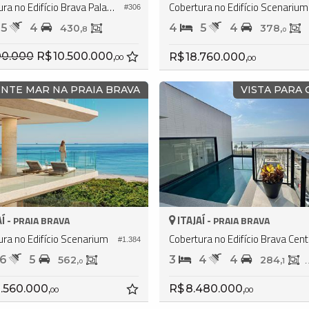
Cobertura no Edifício Brava Palace Residence
Cobertura no Edifício Scenarium
#306
5
4
4
5
4
430,
378,
8
0
R$ 10.500.000,
R$ 18.760.000,
00
00
NTE MAR NA PRAIA BRAVA
VISTA PARA
Í -
ITAJAÍ -
PRAIA BRAVA
PRAIA BRAVA
ura no Edifício Scenarium
Cober
#1.384
6
5
3
4
4
562,
284,
1
0
.560.000,
R$ 8.480.000,
00
00