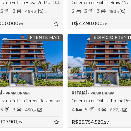
Cobertura no Edifício Brava Vel Residence
Cobertura no Edifício Brava Vita
#813
5
3
2
3
3
494,
319,
183,
5
8
0
.000.000,
R$ 4.490.000,
00
00
FRENTE MAR
EDIFÍCIO FRENT
Í -
ITAJAÍ -
PRAIA BRAVA
PRAIA BRAVA
Cobertura no Edifício Tirreno Residenziale
#1.249
5
3
4
5
3
450,
627,
0
0
.107.901,
R$ 25.754.526,
77
27