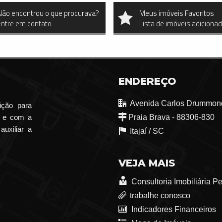
Não encontrou o que procurava?
Meus imóveis Favoritos
Entre em contato
Lista de imóveis adiciona
ENDEREÇO
Avenida Carlos Drummond
ição para
o e com a
Praia Brava - 88306-830
auxiliar a
Itajaí /
SC
VEJA MAIS
Consultoria Imobiliária P
trabalhe conosco
Indicadores Financeiros