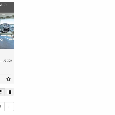
A O
Cobertura no Edifício Brava Beach Internacional
#1.309
2
›