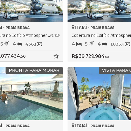
Í -
ITAJAÍ -
PRAIA BRAVA
PRAIA BRAVA
Cobertura no Edifício Atmosphere Home Spa
#1.916
5
4
4
5
4
436,
1.035,
1
4
.077.434,
R$ 39.729.984,
50
00
PRONTA PARA MORAR
VISTA PARA
Í -
ITAJAÍ -
PRAIA BRAVA
PRAIA BRAVA