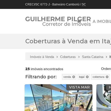
CRECI/SC 6772-J
- Balneário Camboriú /
SC
A IMOBI
Coberturas à Venda em Itaj
Imóveis à Venda
Coberturas
Santa Catarina
I
25
Orden
imóveis encontrados
Filtrando por:
venda
itajaí
cobertura
VISTA MAR