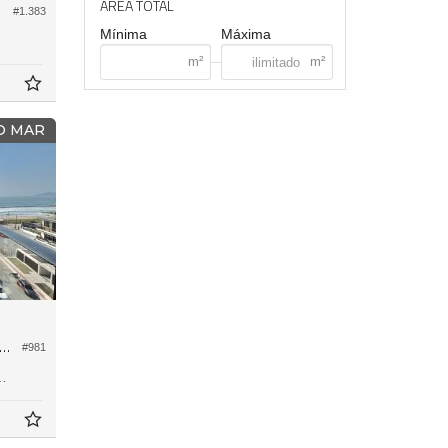
ÁREA TOTAL
#1.383
Mínima
Máxima
 O MAR
tura no Edifício Brava Center Residence
#981
186,
5