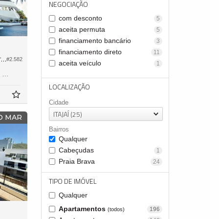
NEGOCIAÇÃO
com desconto
5
aceita permuta
5
financiamento bancário
3
financiamento direto
11
Cobertura no Edifício Atmosphere Home Spa
#2.582
aceita veículo
1
658,
2
LOCALIZAÇÃO
Cidade
ITAJAÍ (25)
 O MAR
Bairros
Qualquer
Cabeçudas
1
Praia Brava
24
TIPO DE IMÓVEL
Qualquer
Apartamentos
196
(todos)