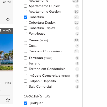
Apartamento
142
#2.596
Apartamento Duplex
2
Apartamento Garden
10
Cobertura
25
Cobertura Duplex
11
Cobertura Triplex
5
E MAR
PentHouse
1
Casas
18
(todas)
Casa
7
Casa em Condomínio
11
Terrenos
9
(todos)
Terreno
8
Terreno em Condomínio
1
Imóveis Comerciais
9
(todos)
Galpão / Depósito
7
Cobertura no Edifício Tirreno Residenziale
#462
Sala Comercial
2
505,
0
CARACTERÍSTICAS
Qualquer