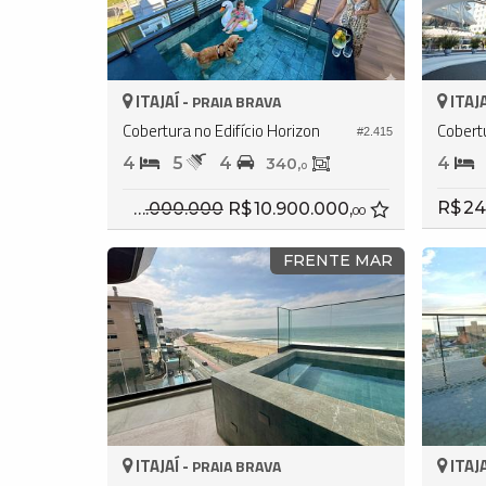
ITAJAÍ -
ITAJA
PRAIA BRAVA
Cobertura no Edifício Horizon
#2.415
4
5
4
4
340,
0
R$ 24
R$ 13.000.000
R$ 10.900.000,
00
FRENTE MAR
ITAJAÍ -
ITAJA
PRAIA BRAVA