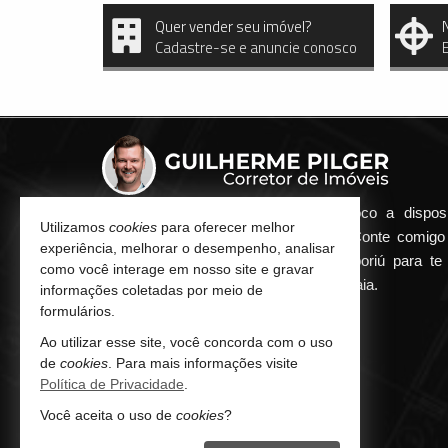
Quer vender seu imóvel?
Cadastre-se e anuncie conosco
Qualquer dúvida que surgir me coloco a dispos
Utilizamos
cookies
para oferecer melhor
atender de maneira ágil e eficiente. Conte comig
experiência, melhorar o desempenho, analisar
minha imobiliária em Balneário Camboriú para te 
como você interage em nosso site e gravar
encontrar o seu imóvel ideal aqui na Praia.
informações coletadas por meio de
formulários.
CONTATO
Ao utilizar esse site, você concorda com o uso
de
cookies
. Para mais informações visite
(47) 9.9252-8080 (WhatsApp)
Política de Privacidade
.
contato@guilhermepilger.com
Você aceita o uso de
cookies
?