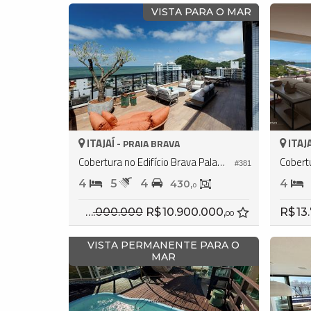
VISTA PARA O MAR
ITAJAÍ -
ITAJA
PRAIA BRAVA
Cobertura no Edifício Brava Palace Residence
#381
4
5
4
4
430,
0
R$ 16.000.000
R$ 10.900.000,
R$ 13
00
VISTA PERMANENTE PARA O
MAR