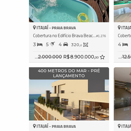
ITAJAÍ -
ITAJA
PRAIA BRAVA
Cobertura no Edifício Brava Beach Internacional
#1.276
3
5
4
4
320,
0
R$ 12.000.000
R$ 8.900.000,
R$ 12.500.000
00
400 METROS DO MAR - PRÉ
LANÇAMENTO
ITAJAÍ -
ITAJA
PRAIA BRAVA