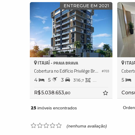
ENTREGUE EM 2021
ITAJAÍ -
ITAJA
PRAIA BRAVA
Cobertura no Edifício Privilége Brava
#703
4
5
3
5
316,
203,
7
4
R$ 5.038.653,
Cons
80
25
Orden
imóveis encontrados
(nenhuma avaliação)