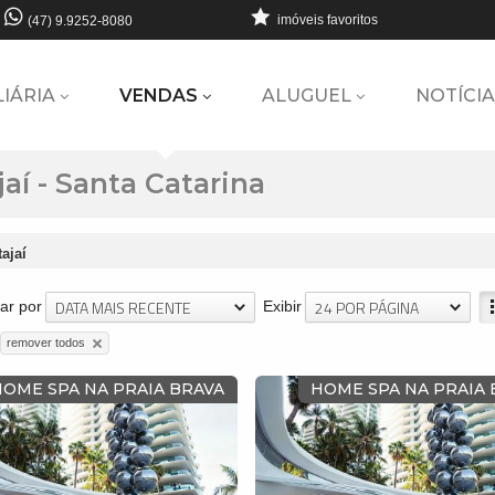
imóveis favoritos
(47) 9.9252-8080
LIÁRIA
VENDAS
ALUGUEL
NOTÍCIA
aí - Santa Catarina
tajaí
DATA MAIS RECENTE
24 POR PÁGINA
ar por
Exibir
remover todos
HOME SPA NA PRAIA BRAVA
HOME SPA NA PRAIA 