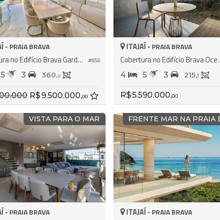
Í -
ITAJAÍ -
PRAIA BRAVA
PRAIA BRAVA
Cobertura no Edifício Brava Garden Residence
Cobertura no Edifíci
#656
5
3
4
5
3
360,
215,
1
0
R$ 5.590.000,
R$ 9.500.000,
00
00
VISTA PARA O MAR
FRENTE MAR NA PRAIA 
Í -
ITAJAÍ -
PRAIA BRAVA
PRAIA BRAVA