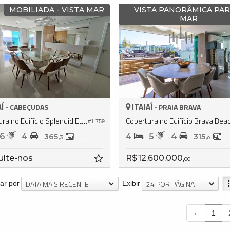
MOBILIADA - VISTA MAR
VISTA PANORÂMICA PAR
MAR
Í -
ITAJAÍ -
CABEÇUDAS
PRAIA BRAVA
Cobertura no Edifício Splendid Etoile
#1.759
6
4
4
5
4
365,
296,
315,
3
9
0
ulte-nos
R$ 12.600.000,
00
DATA MAIS RECENTE
24 POR PÁGINA
ar por
Exibir
‹
1