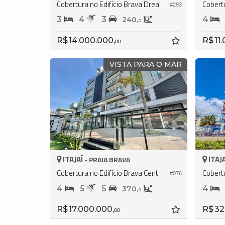
Cobertura no Edifício Brava Dreams
#293
3
4
3
4
240,
0
R$ 14.000.000,
R$ 11
00
VISTA PARA O MAR
ITAJAÍ -
ITAJA
PRAIA BRAVA
Cobertura no Edifício Brava Center Residence
#076
4
5
5
4
370,
0
R$ 17.000.000,
R$ 32
00