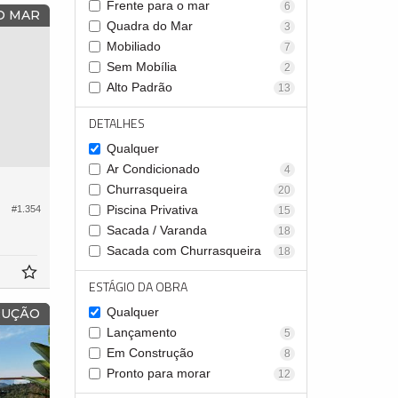
Frente para o mar
6
O MAR
Quadra do Mar
3
Mobiliado
7
Sem Mobília
2
Alto Padrão
13
DETALHES
Qualquer
Ar Condicionado
4
Churrasqueira
20
Piscina Privativa
#1.354
15
Sacada / Varanda
18
Sacada com Churrasqueira
18
ESTÁGIO DA OBRA
Qualquer
RUÇÃO
Lançamento
5
Em Construção
8
Pronto para morar
12