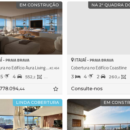
EM CONSTRUÇÃO
NA 2ª QUADRA D
Í -
ITAJAÍ -
PRAIA BRAVA
PRAIA BRAVA
Cobertura no Edifício Aura Living Home
Cobertura no Edifício Coastline
#2.464
5
4
3
4
2
552,
361,
260,
2
7
0
.778.094,
Consulte-nos
44
LINDA COBERTURA
EM CONST