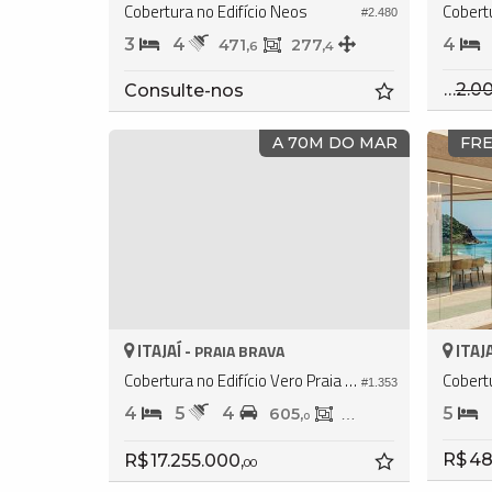
Cobertura no Edifício Neos
#2.480
3
4
4
471,
277,
6
4
R$ 12.000.000
Consulte-nos
A 70M DO MAR
FRE
ITAJAÍ -
ITAJA
PRAIA BRAVA
Cobertura no Edifício Vero Praia Brava
Cobert
#1.353
4
5
4
5
605,
320,
0
0
R$ 48
R$ 17.255.000,
00