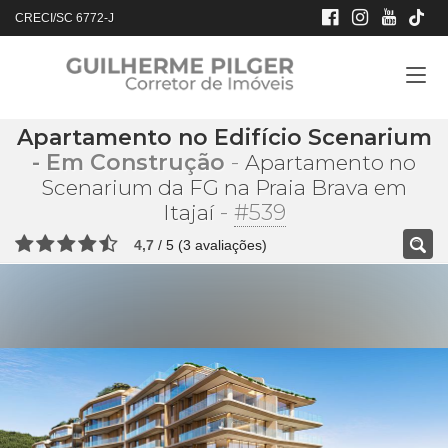
CRECI/SC 6772-J
Apartamento no Edifício Scenarium
- Em Construção
-
Apartamento no
Scenarium da FG na Praia Brava em
-
#539
Itajaí
4,7
/
5
(
3
avaliações)