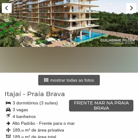
mostrar todas as fotos
Itajaí
-
Praia Brava
FRENTE MAR NA PRAIA
3 dormitórios (3 suítes)
BRAVA
3 vagas
4 banheiros
Alto Padrão - Frente para o mar
189,
m² de área privativa
00
189,
m² de área total
00