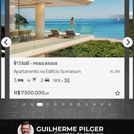
ITAJAÍ -
PRAIA BRAVA
Apartamento no Edifício Scenarium
4
#1.386
3
4
2
189,
0
R$ 7.500.000,
00