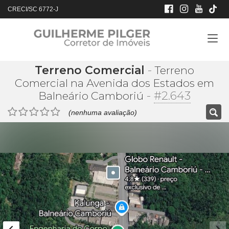
CRECI/SC 6772-J
Terreno Comercial
-
Terreno
Comercial na Avenida dos Estados em
-
#2.643
Balneário Camboriú
(nenhuma avaliação)