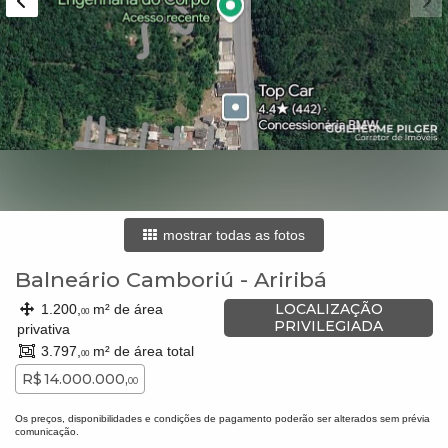
mostrar todas as fotos
Balneário Camboriú
-
Ariribá
LOCALIZAÇÃO
1.200,
m² de área
00
PRIVILEGIADA
privativa
3.797,
m² de área total
00
R$ 14.000.000,
00
Os preços, disponibilidades e condições de pagamento poderão ser alterados sem prévia
comunicação.