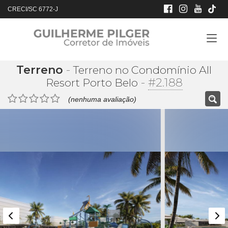
CRECI/SC 6772-J
Terreno
-
Terreno no Condomínio All
-
#2.188
Resort Porto Belo
(nenhuma avaliação)