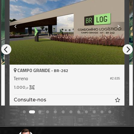
CAMPO GRANDE -
BR-262
Terreno
4
#2.635
1.000,
0
Consulte-nos