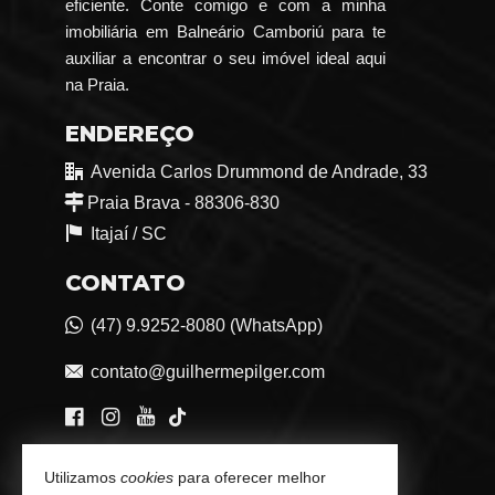
eficiente. Conte comigo e com a minha
imobiliária em Balneário Camboriú para te
auxiliar a encontrar o seu imóvel ideal aqui
na Praia.
ENDEREÇO
Avenida Carlos Drummond de Andrade, 33
Praia Brava - 88306-830
Itajaí /
SC
CONTATO
(47) 9.9252-8080 (WhatsApp)
contato@guilhermepilger.com
VEJA MAIS
Utilizamos
cookies
para oferecer melhor