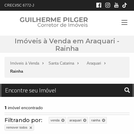
CRECI/SC 6772-J
Imóveis à Venda em Araquari -
Rainha
Imóveis à Venda
Santa Catarina
Araquari
Rainha
Encontre seu Imóvel
1
imóvel encontrado
Filtrando por:
venda
araquari
rainha
remover todos