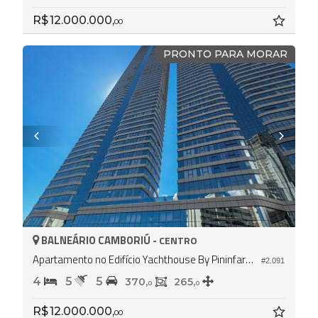
R$ 12.000.000,
00
PRONTO PARA MORAR
BALNEÁRIO CAMBORIÚ -
CENTRO
Apartamento no Edifício Yachthouse By Pininfarina
#2.091
4
5
5
370,
265,
0
0
R$ 12.000.000,
00