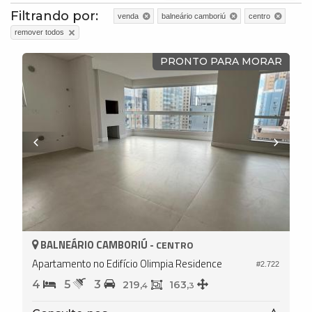
Filtrando por:
venda
balneário camboriú
centro
remover todos
PRONTO PARA MORAR
BALNEÁRIO CAMBORIÚ -
CENTRO
Apartamento no Edifício Olimpia Residence
#2.722
4
5
3
219,
163,
4
3