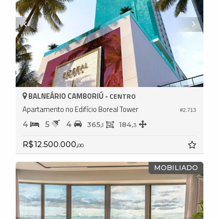
BALNEÁRIO CAMBORIÚ -
CENTRO
Apartamento no Edifício Boreal Tower
#2.713
4
5
4
365,
184,
1
3
R$ 12.500.000,
00
MOBILIADO