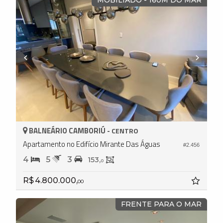
BALNEÁRIO CAMBORIÚ -
CENTRO
Apartamento no Edifício Mirante Das Águas
#2.456
4
5
3
153,
0
R$ 4.800.000,
00
FRENTE PARA O MAR