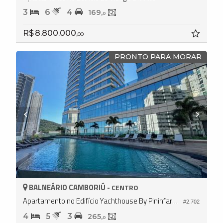
3
6
4
169,
0
R$ 8.800.000,
00
PRONTO PARA MORAR
BALNEÁRIO CAMBORIÚ -
CENTRO
Apartamento no Edifício Yachthouse By Pininfarina
#2.702
4
5
3
265,
0