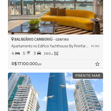
BALNEÁRIO CAMBORIÚ -
CENTRO
Apartamento no Edifício Yachthouse By Pininfarina
#1.902
4
5
3
260,
0
R$ 17.100.000,
00
FRENTE MAR