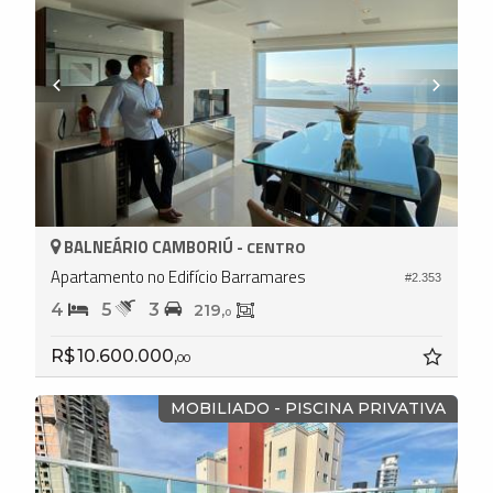
BALNEÁRIO CAMBORIÚ -
CENTRO
Apartamento no Edifício Barramares
#2.353
4
5
3
219,
0
R$ 10.600.000,
00
MOBILIADO - PISCINA PRIVATIVA