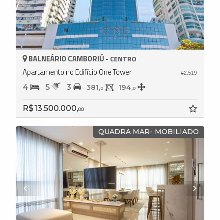
BALNEÁRIO CAMBORIÚ -
CENTRO
Apartamento no Edifício One Tower
#2.519
4
5
3
381,
194,
0
0
R$ 13.500.000,
00
QUADRA MAR- MOBILIADO