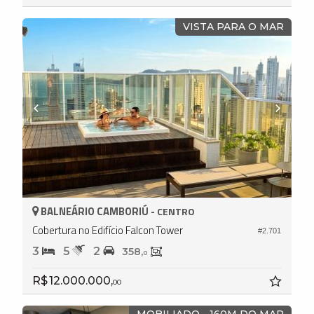
VISTA PARA O MAR
BALNEÁRIO CAMBORIÚ -
CENTRO
Cobertura no Edifício Falcon Tower
#2.701
3
5
2
358,
0
R$ 12.000.000,
00
MOBILIADO - 160M DO MAR