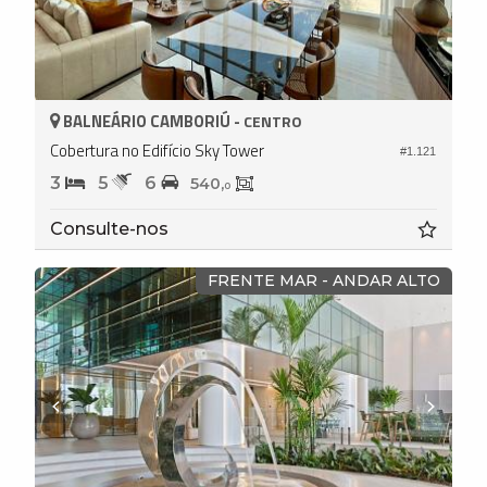
BALNEÁRIO CAMBORIÚ -
CENTRO
Cobertura no Edifício Sky Tower
#1.121
3
5
6
540,
0
Consulte-nos
FRENTE MAR - ANDAR ALTO