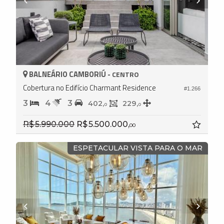
BALNEÁRIO CAMBORIÚ -
CENTRO
Cobertura no Edifício Charmant Residence
#1.266
3
4
3
402,
229,
0
0
R$ 5.990.000
R$ 5.500.000,
00
ESPETACULAR VISTA PARA O MAR