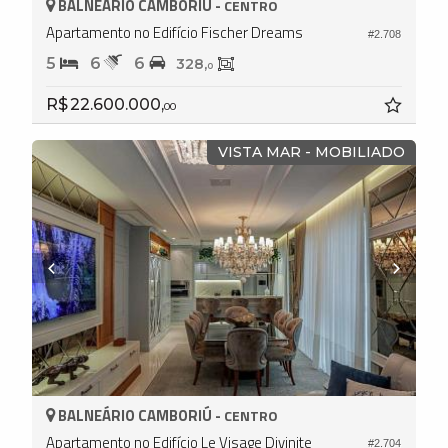
BALNEÁRIO CAMBORIÚ -
CENTRO
Apartamento no Edifício Fischer Dreams
#2.708
5
6
6
328,
0
R$ 22.600.000,
00
VISTA MAR - MOBILIADO
BALNEÁRIO CAMBORIÚ -
CENTRO
Apartamento no Edifício Le Visage Divinite
#2.704