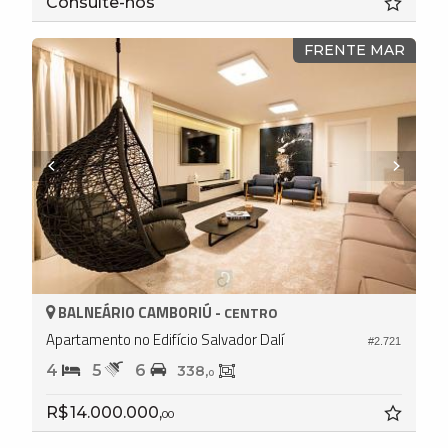
Consulte-nos
FRENTE MAR
BALNEÁRIO CAMBORIÚ -
CENTRO
Apartamento no Edifício Salvador Dalí
#2.721
4
5
6
338,
0
R$ 14.000.000,
00