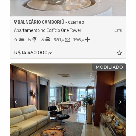
BALNEÁRIO CAMBORIÚ -
CENTRO
Apartamento no Edifício One Tower
#375
4
5
3
381,
196,
0
0
R$ 14.450.000,
00
MOBILIADO