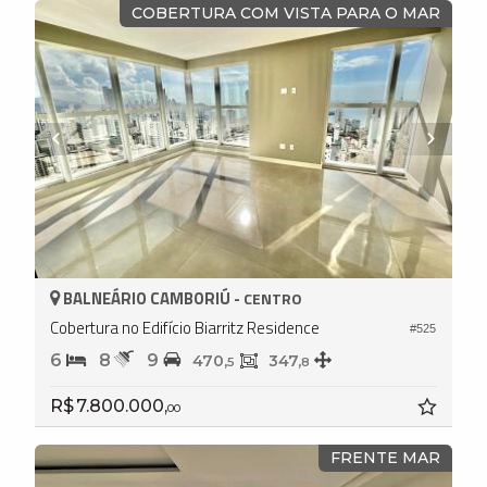
COBERTURA COM VISTA PARA O MAR
BALNEÁRIO CAMBORIÚ -
CENTRO
Cobertura no Edifício Biarritz Residence
#525
6
8
9
470,
347,
5
8
R$ 7.800.000,
00
FRENTE MAR