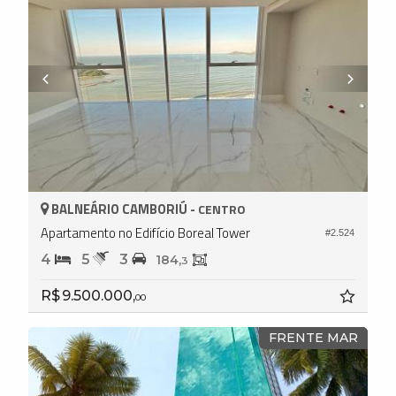
BALNEÁRIO CAMBORIÚ -
CENTRO
Apartamento no Edifício Boreal Tower
#2.524
4
5
3
184,
3
R$ 9.500.000,
00
FRENTE MAR