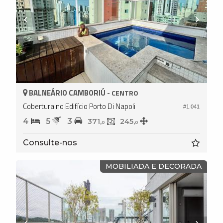
BALNEÁRIO CAMBORIÚ -
CENTRO
Cobertura no Edifício Porto Di Napoli
#1.041
4
5
3
371,
245,
0
0
Consulte-nos
MOBILIADA E DECORADA