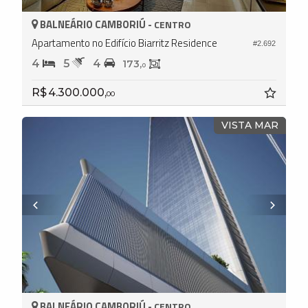
BALNEÁRIO CAMBORIÚ -
CENTRO
Apartamento no Edifício Biarritz Residence
#2.692
4
5
4
173,
0
R$ 4.300.000,
00
VISTA MAR
BALNEÁRIO CAMBORIÚ -
CENTRO