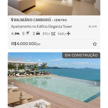
BALNEÁRIO CAMBORIÚ -
CENTRO
Apartamento no Edifício Eleganza Tower
#1.978
4
5
2
311,
140,
7
1
R$ 6.000.000,
00
EM CONSTRUÇÃO