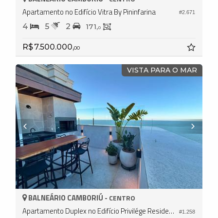
Apartamento no Edifício Vitra By Pininfarina
#2.671
4
5
2
171,
0
R$ 7.500.000,
00
VISTA PARA O MAR
BALNEÁRIO CAMBORIÚ -
CENTRO
Apartamento Duplex no Edifício Privilége Residence
#1.258