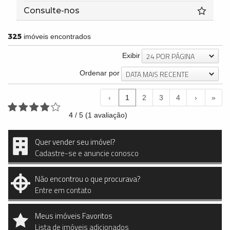
Consulte-nos
325
imóveis encontrados
24 POR PÁGINA
Exibir
DATA MAIS RECENTE
Ordenar por
‹
1
2
3
4
›
»
4
/
5
(
1
avaliação)
Quer vender seu imóvel?
Cadastre-se e anuncie conosco
Não encontrou o que procurava?
Entre em contato
Meus imóveis Favoritos
Lista de imóveis adicionados