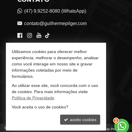
(47) 9.9252-8080 (WhatsApp)
contato@guilhermepilger.com
VEJA MAIS
Utilizamos
cookies
para oferecer melhor
experiência, melhorar o desempenho, analisar
Consultoria Imobiliária Personalizada
como você interage em nosso site e gravar
informações coletadas por meio de
trabalhe conosco
formulários.
Indicadores Financeiros
Ao utilizar esse site, você concorda com o uso
de
cookies
. Para mais informações visite
Imóveis Favoritos
Política de Privacidade
.
Você aceita o uso de
cookies
?
Mapa de Imóveis
aceito cookies
3
©
2026
CRECI/SC 6772-J
Política de Privacidade