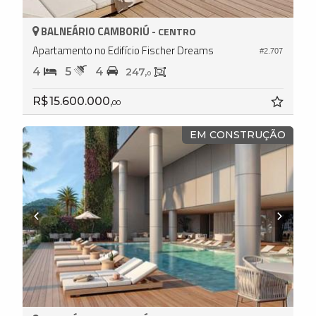
BALNEÁRIO CAMBORIÚ -
CENTRO
Apartamento no Edifício Fischer Dreams
#2.707
4
5
4
247,
0
R$ 15.600.000,
00
EM CONSTRUÇÃO