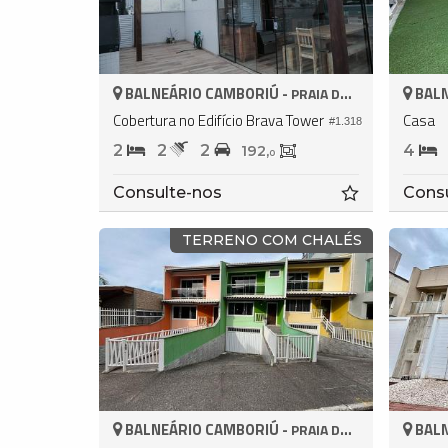
BALNEÁRIO CAMBORIÚ -
BALN
PRAIA DOS AMORES
Cobertura no Edifício Brava Tower
Casa
#1.318
2
2
2
4
192,
0
Consulte-nos
Cons
TERRENO COM CHALÉS
BALNEÁRIO CAMBORIÚ -
BALN
PRAIA DOS AMORES