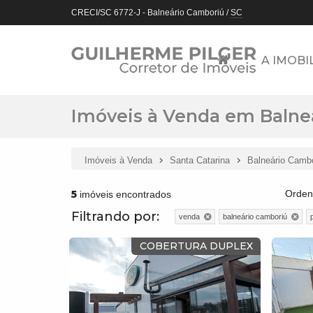
CRECI/SC 6772-J
- Balneário Camboriú /
SC
A IMOBI
Imóveis à Venda em Balne
Imóveis à Venda
Santa Catarina
Balneário Camb
5
Orden
imóveis encontrados
Filtrando por:
venda
balneário camboriú
COBERTURA DUPLEX