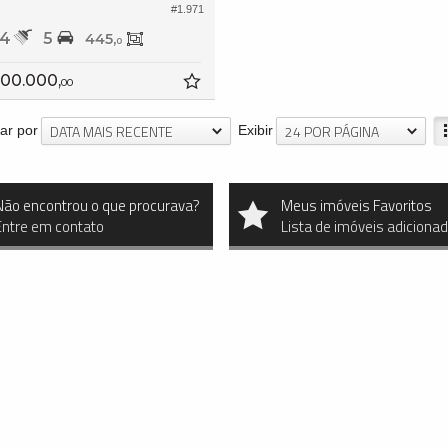
#1.971
4
5
445,
0
500.000,
00
DATA MAIS RECENTE
24 POR PÁGINA
ar por
Exibir
Não encontrou o que procurava?
Meus imóveis Favoritos
Entre em contato
Lista de imóveis adiciona