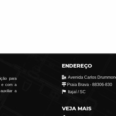
ENDEREÇO
Avenida Carlos Drummond
ição para
o e com a
Praia Brava - 88306-830
auxiliar a
Itajaí /
SC
VEJA MAIS