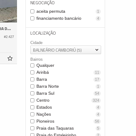
NEGOCIAÇÃO
aceita permuta
1
financiamento bancário
4
S AMORES
LOCALIZAÇÃO
#2.427
Cidade
BALNEÁRIO CAMBORIÚ (5)
Bairros
Qualquer
Ariribá
11
Barra
17
Barra Norte
1
Barra Sul
54
Centro
324
Estados
4
Nações
4
Pioneiros
56
Praia das Taquaras
5
Praia do Estaleirinho
2