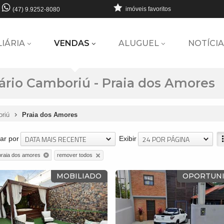
imóveis favoritos
(47) 9.9252-8080
LIÁRIA
VENDAS
ALUGUEL
NOTÍCIA
ário Camboriú - Praia dos Amores
oriú
Praia dos Amores
DATA MAIS RECENTE
24 POR PÁGINA
ar por
Exibir
remover todos
praia dos amores
MOBILIADO
OPORTUN