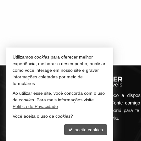
Utilizamos
cookies
para oferecer melhor
experiência, melhorar o desempenho, analisar
como você interage em nosso site e gravar
informações coletadas por meio de
formulários.
Ao utilizar esse site, você concorda com o uso
Qualquer dúvida que surgir me coloco a dispos
de
cookies
. Para mais informações visite
atender de maneira ágil e eficiente. Conte comig
Política de Privacidade
.
minha imobiliária em Balneário Camboriú para te 
Você aceita o uso de
cookies
?
encontrar o seu imóvel ideal aqui na Praia.
aceito cookies
CONTATO