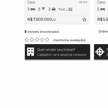
Casa
Casa
#1.974
3
3
3
5
740,
0
R$ 7.500.000,
R$ 5.
00
5
Orden
imóveis encontrados
(nenhuma avaliação)
Quer vender seu imóvel?
Cadastre-se e anuncie conosco