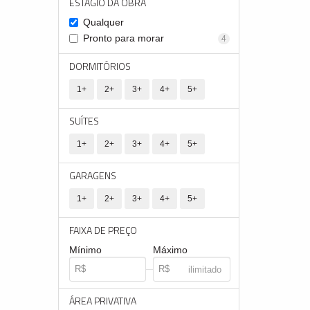
ESTÁGIO DA OBRA
Qualquer
Pronto para morar
4
DORMITÓRIOS
1+
2+
3+
4+
5+
SUÍTES
1+
2+
3+
4+
5+
GARAGENS
1+
2+
3+
4+
5+
FAIXA DE PREÇO
Mínimo
Máximo
ÁREA PRIVATIVA