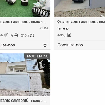
EÁRIO CAMBORIÚ -
BALNEÁRIO CAMBORIÚ -
PRAIA DOS AMORES
PRAIA DO
Terreno
#1.976
4
4
405,
210,
0
0
Consulte-nos
ulte-nos
MOBILIADA
EÁRIO CAMBORIÚ -
PRAIA DOS AMORES