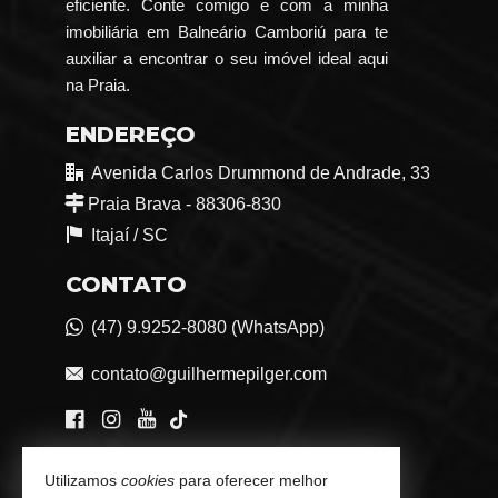
eficiente. Conte comigo e com a minha
imobiliária em Balneário Camboriú para te
auxiliar a encontrar o seu imóvel ideal aqui
na Praia.
ENDEREÇO
Avenida Carlos Drummond de Andrade, 33
Praia Brava - 88306-830
Itajaí /
SC
CONTATO
(47) 9.9252-8080 (WhatsApp)
contato@guilhermepilger.com
VEJA MAIS
Utilizamos
cookies
para oferecer melhor