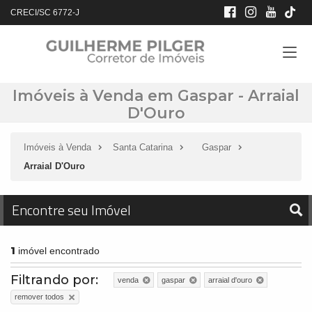
CRECI/SC 6772-J
Imóveis à Venda em Gaspar - Arraial
D'Ouro
Imóveis à Venda
Santa Catarina
Gaspar
Arraial D'Ouro
Encontre seu Imóvel
1
imóvel encontrado
Filtrando por:
venda
gaspar
arraial d'ouro
remover todos