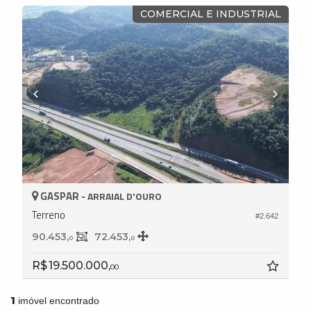
COMERCIAL E INDUSTRIAL
GASPAR -
ARRAIAL D'OURO
Terreno
#2.642
90.453,
72.453,
0
0
R$ 19.500.000,
00
1
imóvel encontrado