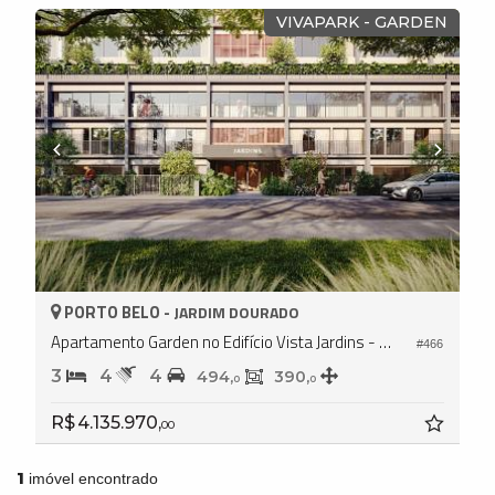
VIVAPARK - GARDEN
PORTO BELO -
JARDIM DOURADO
Apartamento Garden no Edifício Vista Jardins - Vivapark
#466
3
4
4
494,
390,
0
0
R$ 4.135.970,
00
1
imóvel encontrado