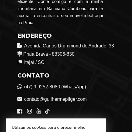
eficiente. Conte comigo e com a minha
imobiliária em Balneário Camboriú para te
auxiliar a encontrar o seu imóvel ideal aqui
na Praia.
ENDEREÇO
Avenida Carlos Drummond de Andrade, 33
Praia Brava - 88306-830
Itajaí /
SC
CONTATO
(47) 9.9252-8080 (WhatsApp)
contato@guilhermepilger.com
VEJA MAIS
Utilizamos
cookies
para oferecer melhor