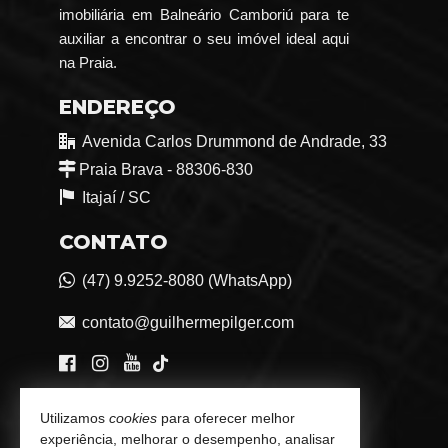
imobiliária em Balneário Camboriú para te
auxiliar a encontrar o seu imóvel ideal aqui
na Praia.
ENDEREÇO
Avenida Carlos Drummond de Andrade, 33
Praia Brava - 88306-830
Itajaí /
SC
CONTATO
(47) 9.9252-8080 (WhatsApp)
contato@guilhermepilger.com
VEJA MAIS
Utilizamos
cookies
para oferecer melhor
experiência, melhorar o desempenho, analisar