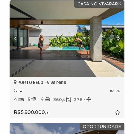
CASA NO VIVAPARK
PORTO BELO -
VIVA PARK
Casa
#2.536
4
5
4
360,
376,
0
0
R$ 5.900.000,
00
OPORTUNIDADE