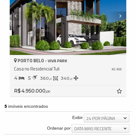
PORTO BELO -
VIVA PARK
Casa no Residencial Tuli
#2.466
4
5
360,
340,
0
0
R$ 4.950.000,
00
5
imóveis encontrados
24 POR PÁGINA
Exibir
DATA MAIS RECENTE
Ordenar por