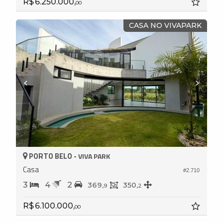
R$ 6.250.000,
00
CASA NO VIVAPARK
PORTO BELO -
VIVA PARK
Casa
#2.710
3
4
2
369,
350,
9
2
R$ 6.100.000,
00