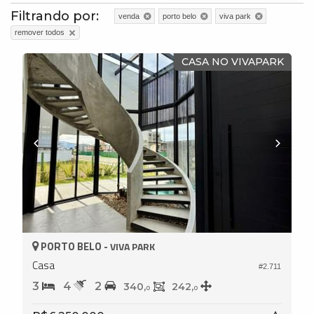
Filtrando por:
venda
porto belo
viva park
remover todos
CASA NO VIVAPARK
PORTO BELO -
VIVA PARK
Casa
#2.711
3
4
2
340,
242,
0
0