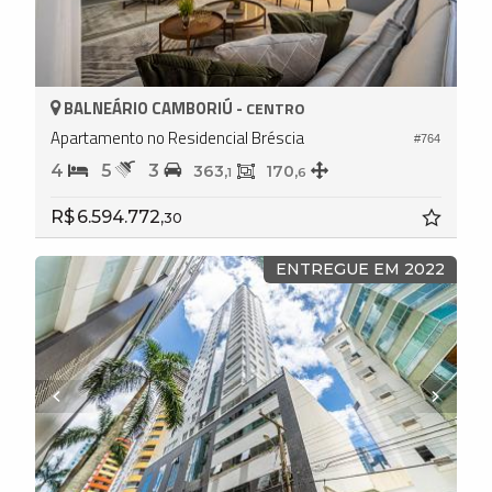
BALNEÁRIO CAMBORIÚ -
CENTRO
Apartamento no Residencial Bréscia
#764
4
5
3
363,
170,
1
6
R$ 6.594.772,
30
ENTREGUE EM 2022