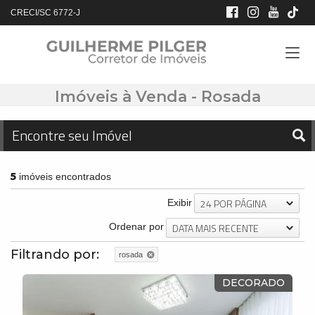
CRECI/SC 6772-J
Imóveis à Venda - Rosada
Encontre seu Imóvel
5
imóveis encontrados
24 POR PÁGINA
Exibir
DATA MAIS RECENTE
Ordenar por
Filtrando por:
rosada
DECORADO