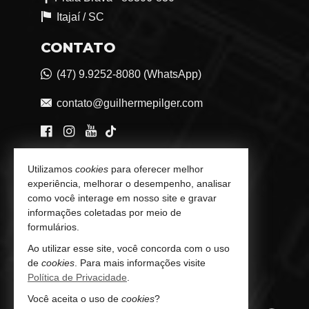
Itajaí /
SC
CONTATO
(47) 9.9252-8080 (WhatsApp)
contato@guilhermepilger.com
VEJA MAIS
Utilizamos
cookies
para oferecer melhor
experiência, melhorar o desempenho, analisar
Consultoria Imobiliária Personalizada
como você interage em nosso site e gravar
informações coletadas por meio de
trabalhe conosco
formulários.
Ao utilizar esse site, você concorda com o uso
Indicadores Financeiros
de
cookies
. Para mais informações visite
Política de Privacidade
.
Imóveis Favoritos
Você aceita o uso de
cookies
?
Mapa de Imóveis