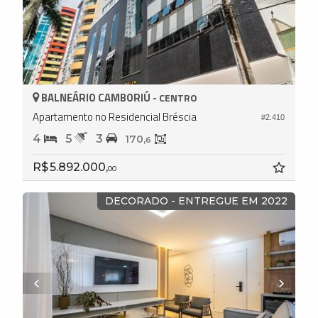
BALNEÁRIO CAMBORIÚ -
CENTRO
Apartamento no Residencial Bréscia
#2.410
4
5
3
170,
6
R$ 5.892.000,
00
DECORADO - ENTREGUE EM 2022