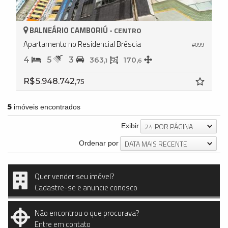
BALNEÁRIO CAMBORIÚ -
CENTRO
Apartamento no Residencial Bréscia
#099
4
5
3
363,
170,
1
6
R$ 5.948.742,
75
5
imóveis encontrados
24 POR PÁGINA
Exibir
DATA MAIS RECENTE
Ordenar por
Quer vender seu imóvel?
Cadastre-se e anuncie conosco
Não encontrou o que procurava?
Entre em contato