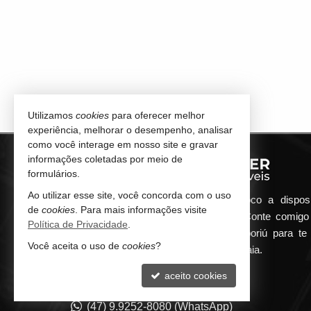
Utilizamos
cookies
para oferecer melhor
experiência, melhorar o desempenho, analisar
como você interage em nosso site e gravar
informações coletadas por meio de
formulários.
Ao utilizar esse site, você concorda com o uso
Qualquer dúvida que surgir me coloco a dispos
de
cookies
. Para mais informações visite
atender de maneira ágil e eficiente. Conte comig
Política de Privacidade
.
minha imobiliária em Balneário Camboriú para te 
Você aceita o uso de
cookies
?
encontrar o seu imóvel ideal aqui na Praia.
aceito cookies
CONTATO
(47) 9.9252-8080 (WhatsApp)