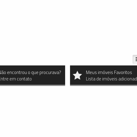
Não encontrou o que procurava?
Meus imóveis Favoritos
Entre em contato
Lista de imóveis adiciona