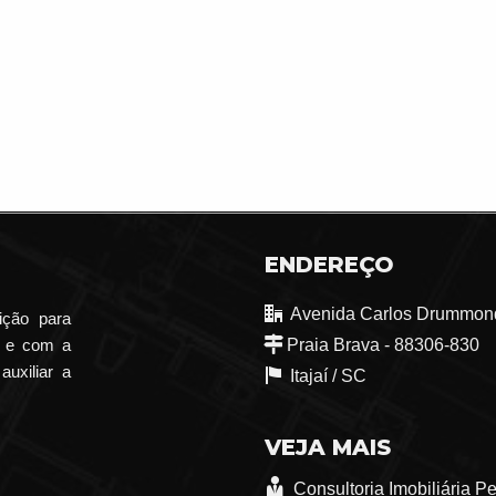
ENDEREÇO
Avenida Carlos Drummond
ição para
o e com a
Praia Brava - 88306-830
auxiliar a
Itajaí /
SC
VEJA MAIS
Consultoria Imobiliária P