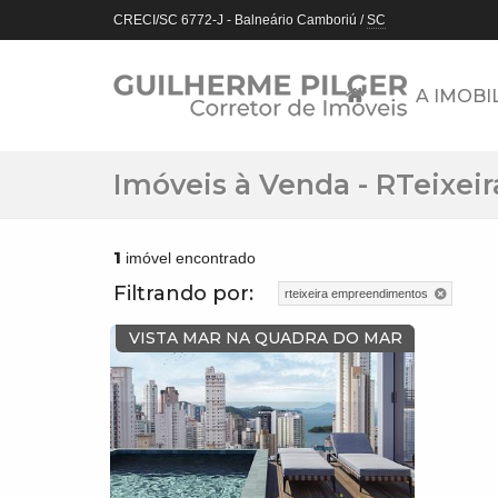
CRECI/SC 6772-J
- Balneário Camboriú /
SC
A IMOBI
Imóveis à Venda - RTeixe
1
imóvel encontrado
Filtrando por:
rteixeira empreendimentos
VISTA MAR NA QUADRA DO MAR