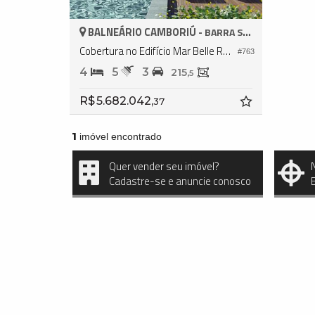
BALNEÁRIO CAMBORIÚ -
BARRA SUL
Cobertura no Edifício Mar Belle Residence
#763
4
5
3
215,
5
R$ 5.682.042,
37
1
imóvel encontrado
Quer vender seu imóvel?
Cadastre-se e anuncie conosco