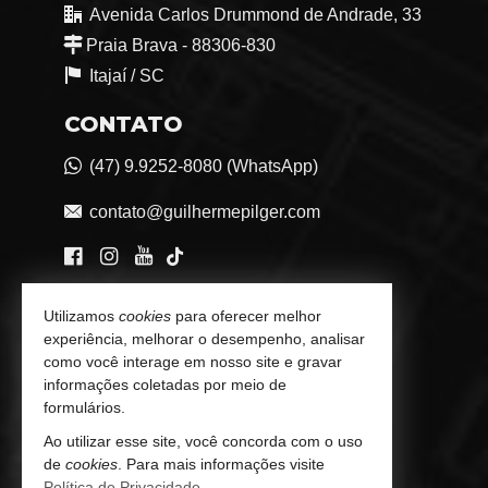
Avenida Carlos Drummond de Andrade, 33
Praia Brava - 88306-830
Itajaí /
SC
CONTATO
(47) 9.9252-8080 (WhatsApp)
contato@guilhermepilger.com
VEJA MAIS
Utilizamos
cookies
para oferecer melhor
experiência, melhorar o desempenho, analisar
Consultoria Imobiliária Personalizada
como você interage em nosso site e gravar
informações coletadas por meio de
trabalhe conosco
formulários.
Indicadores Financeiros
Ao utilizar esse site, você concorda com o uso
de
cookies
. Para mais informações visite
Imóveis Favoritos
Política de Privacidade
.