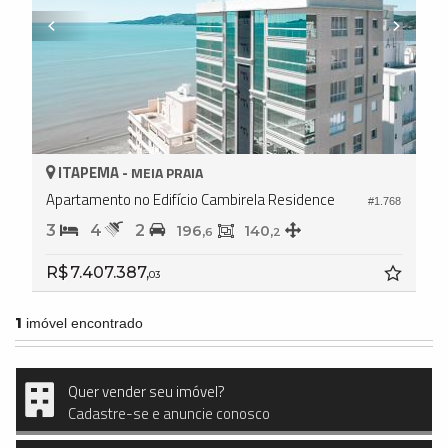
ITAPEMA -
MEIA PRAIA
Apartamento no Edifício Cambirela Residence
#1.768
3
4
2
196,
140,
6
2
R$ 7.407.387,
03
1
imóvel encontrado
Quer vender seu imóvel?
Cadastre-se e anuncie conosco