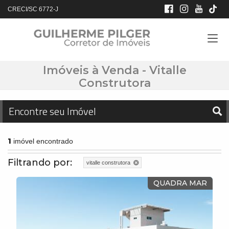
CRECI/SC 6772-J
Imóveis à Venda - Vitalle
Construtora
Encontre seu Imóvel
1
imóvel encontrado
Filtrando por:
vitalle construtora
QUADRA MAR