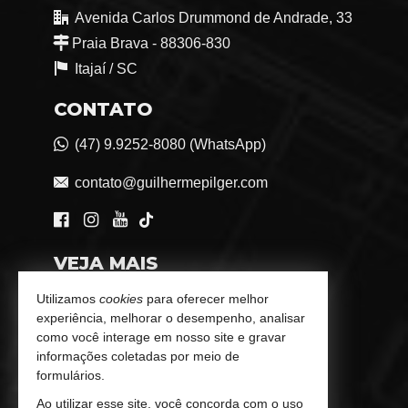
Avenida Carlos Drummond de Andrade, 33
Praia Brava - 88306-830
Itajaí /
SC
CONTATO
(47) 9.9252-8080 (WhatsApp)
contato@guilhermepilger.com
VEJA MAIS
Consultoria Imobiliária Personalizada
Utilizamos
cookies
para oferecer melhor
experiência, melhorar o desempenho, analisar
trabalhe conosco
como você interage em nosso site e gravar
informações coletadas por meio de
Indicadores Financeiros
formulários.
Ao utilizar esse site, você concorda com o uso