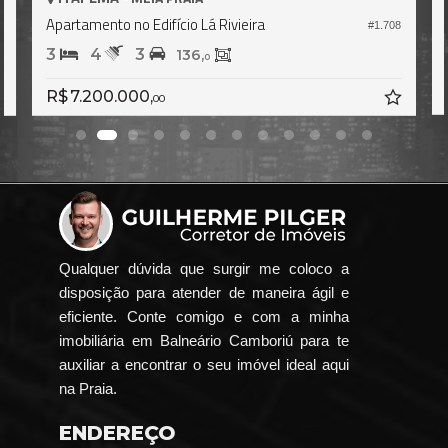
Apartamento no Edifício Lá Rivieira
6
#1.708
3
4
3
136,
0
R$ 7.200.000,
00
Qualquer dúvida que surgir me coloco a
disposição para atender de maneira ágil e
eficiente. Conte comigo e com a minha
imobiliária em Balneário Camboriú para te
auxiliar a encontrar o seu imóvel ideal aqui
na Praia.
ENDEREÇO