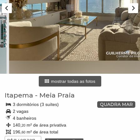
mostrar todas as fotos
Itapema
-
Meia Praia
QUADRA MAR
3 dormitórios (3 suítes)
2 vagas
4 banheiros
140,
m² de área privativa
20
196,
m² de área total
60