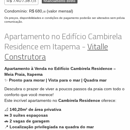
R$ 7.407.387,
financiamento direto
03
Condomínio: R$ 680,
(valor mensal)
00
Os preços, disponibilidades e condições de pagamento poderão ser alterados sem prévia
comunicação.
Apartamento no Edifício Cambirela
Residence em Itapema -
Vitalle
Construtora
Apartamento à Venda no Edifício Cambirela Residence –
Meia Praia, Itapema
✨
Pronto para morar | Vista para o mar | Quadra mar
Descubra o prazer de viver a poucos passos da praia com todo o
conforto que você merece!
Este incrível apartamento no
Cambirela Residence
oferece:
📐
140,20m² de área privativa
🛌
3 suítes espaçosas
🚗
2 vagas de garagem
📍
Localização privilegiada na quadra do mar