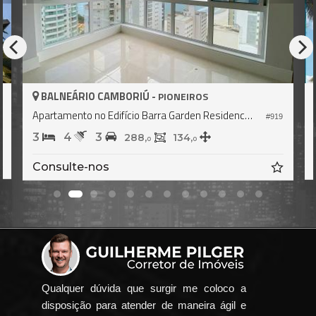
BALNEÁRIO CAMBORIÚ -
PIONEIROS
Apartamento no Edifício Barra Garden Residencial
5
#919
3
4
3
288,
134,
0
0
Consulte-nos
Qualquer dúvida que surgir me coloco a
disposição para atender de maneira ágil e