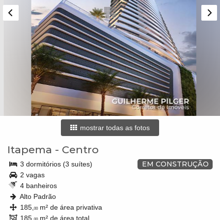
mostrar todas as fotos
Itapema
-
Centro
EM CONSTRUÇÃO
3 dormitórios (3 suítes)
2 vagas
4 banheiros
Alto Padrão
185,
m² de área privativa
00
185,
m² de área total
00