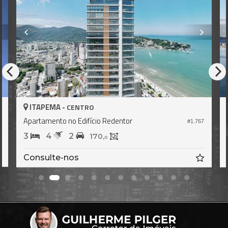
ITAPEMA -
CENTRO
Apartamento no Edifício Redentor
7
#1.767
3
4
2
170,
0
Consulte-nos