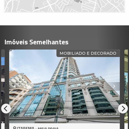
Imóveis Semelhantes
R
MOBILIADO E DECORADO
ITAPEMA -
MEIA PRAIA