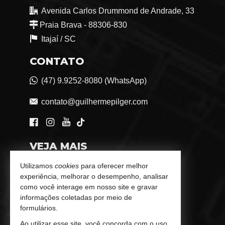
Avenida Carlos Drummond de Andrade, 33
Praia Brava - 88306-830
Itajaí /
SC
CONTATO
(47) 9.9252-8080 (WhatsApp)
contato@guilhermepilger.com
VEJA MAIS
Consultoria Imobiliária Personalizada
Utilizamos
cookies
para oferecer melhor
experiência, melhorar o desempenho, analisar
trabalhe conosco
como você interage em nosso site e gravar
informações coletadas por meio de
Indicadores Financeiros
formulários.
Ao utilizar esse site, você concorda com o uso