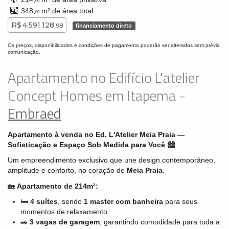
00
348,
m² de área total
00
R$ 4.591.128,
98
financiamento direto
Os preços, disponibilidades e condições de pagamento poderão ser alterados sem prévia
comunicação.
Apartamento no Edifício L'atelier
Concept Homes em Itapema -
Embraed
Apartamento à venda no Ed. L'Atelier Meia Praia —
Sofisticação e Espaço Sob Medida para Você
🏙️
Um empreendimento exclusivo que une design contemporâneo,
amplitude e conforto, no coração de
Meia Praia
.
🏡
Apartamento de 214m²:
🛏️
4 suítes
, sendo
1 master com banheira
para seus
momentos de relaxamento.
🚗
3 vagas de garagem
, garantindo comodidade para toda a