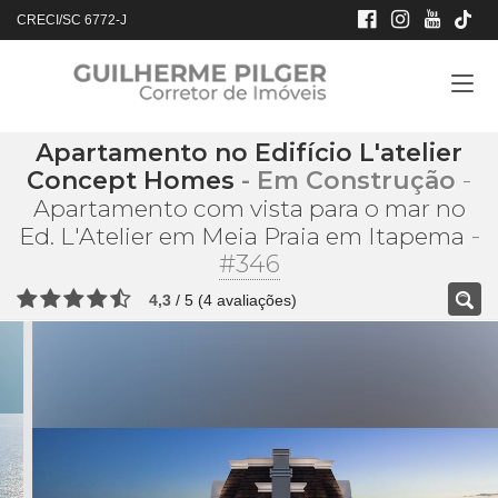
CRECI/SC 6772-J
Apartamento no Edifício L'atelier
Concept Homes
- Em Construção
-
Apartamento com vista para o mar no
-
Ed. L'Atelier em Meia Praia em Itapema
#346
4,3
/
5
(
4
avaliações)