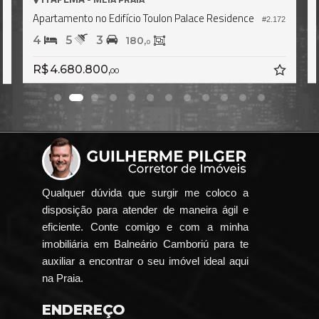
Apartamento no Edifício Toulon Palace Residence
#2.172
6
4
5
3
180,
0
R$ 4.680.800,
00
Qualquer dúvida que surgir me coloco a
disposição para atender de maneira ágil e
eficiente. Conte comigo e com a minha
imobiliária em Balneário Camboriú para te
auxiliar a encontrar o seu imóvel ideal aqui
na Praia.
ENDEREÇO