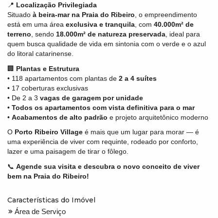
📍
Localização Privilegiada
Situado
à beira-mar na Praia do Ribeiro
, o empreendimento
está em uma área
exclusiva e tranquila
, com
40.000m² de
terreno
, sendo
18.000m² de natureza preservada
, ideal para
quem busca qualidade de vida em sintonia com o verde e o azul
do litoral catarinense.
🏢
Plantas e Estrutura
• 118 apartamentos com plantas de
2 a 4 suítes
• 17 coberturas exclusivas
• De 2 a 3
vagas de garagem por unidade
•
Todos os apartamentos com vista definitiva para o mar
•
Acabamentos de alto padrão
e projeto arquitetônico moderno
O
Porto Ribeiro Village
é mais que um lugar para morar — é
uma experiência de viver com requinte, rodeado por conforto,
lazer e uma paisagem de tirar o fôlego.
📞
Agende sua visita e descubra o novo conceito de viver
bem na Praia do Ribeiro!
Características do Imóvel
Área de Serviço