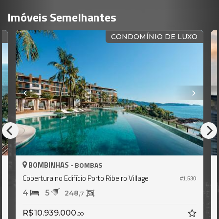
Imóveis Semelhantes
CONDOMÍNIO DE LUXO
BALNEÁRIO CAMBORIÚ 
MBAS
 Porto Ribeiro Village
Apartamento no Edifício Sir
#1.530
3
4
153,
0
Consulte-nos