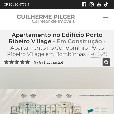
CRECI/SC 6772-J
Apartamento no Edifício Porto
Ribeiro Village
- Em Construção
-
Apartamento no Condomínio Porto
-
#1.529
Ribeiro Village em Bombinhas
5
/
5
(
1
avaliação)