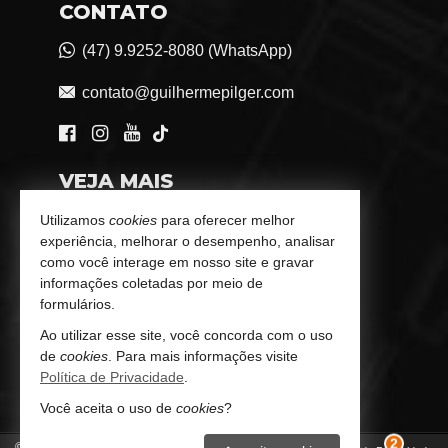
CONTATO
(47) 9.9252-8080 (WhatsApp)
contato@guilhermepilger.com
VEJA MAIS
Consultoria Imobiliária Personalizada
Utilizamos
cookies
para oferecer melhor
experiência, melhorar o desempenho, analisar
trabalhe conosco
como você interage em nosso site e gravar
informações coletadas por meio de
Indicadores Financeiros
formulários.
Ao utilizar esse site, você concorda com o uso
Imóveis Favoritos
de
cookies
. Para mais informações visite
Política de Privacidade
.
Mapa de Imóveis
Você aceita o uso de
cookies
?
©
2026
CRECI/SC 6772-J