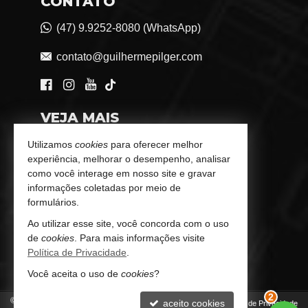
CONTATO
(47) 9.9252-8080 (WhatsApp)
contato@guilhermepilger.com
VEJA MAIS
Consultoria Imobiliária Personalizada
Utilizamos
cookies
para oferecer melhor
experiência, melhorar o desempenho, analisar
trabalhe conosco
como você interage em nosso site e gravar
informações coletadas por meio de
Indicadores Financeiros
formulários.
Ao utilizar esse site, você concorda com o uso
Imóveis Favoritos
de
cookies
. Para mais informações visite
Política de Privacidade
.
Mapa de Imóveis
Você aceita o uso de
cookies
?
©
2026
CRECI/SC 6772-J
aceito cookies
Política de Privacidade
2