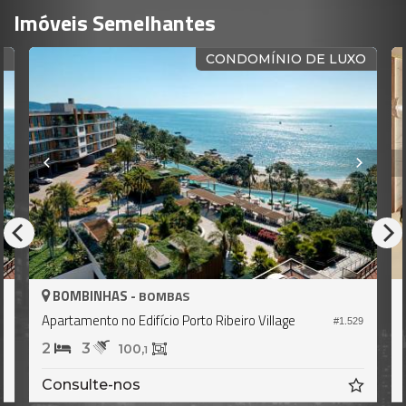
Imóveis Semelhantes
CONDOMÍNIO DE LUXO
-
ITAPEMA -
BOMBAS
CENTRO
difício Porto Ribeiro Village
Cobertura no Edifício S
#1.529
4
5
5
0,
32
1
s
R$ 10.959.000,
00