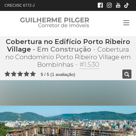
CRECI/SC 6772-J
Cobertura no Edifício Porto Ribeiro
Village
- Em Construção
-
Cobertura
no Condomínio Porto Ribeiro Village em
-
#1.530
Bombinhas
5
/
5
(
1
avaliação)