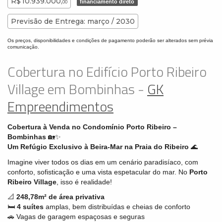
R$ 10.939.000,
financiamento direto
00
Previsão de Entrega: março / 2030
Os preços, disponibilidades e condições de pagamento poderão ser alterados sem prévia
comunicação.
Cobertura no Edifício Porto Ribeiro
Village em Bombinhas -
GK
Empreendimentos
Cobertura à Venda no Condomínio Porto Ribeiro –
Bombinhas
🏡✨
Um Refúgio Exclusivo à Beira-Mar na Praia do Ribeiro
🌊
Imagine viver todos os dias em um cenário paradisíaco, com
conforto, sofisticação e uma vista espetacular do mar. No
Porto
Ribeiro Village
, isso é realidade!
📐
248,78m² de área privativa
🛏
4 suítes
amplas, bem distribuídas e cheias de conforto
🚗 Vagas de garagem espaçosas e seguras