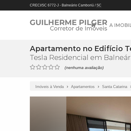
CRECI/SC 6772-J
- Balneário Camboriú /
SC
A IMOBI
Apartamento no Edifício T
Tesla Residencial em Balneá
(nenhuma avaliação)
Imóveis à Venda
Apartamentos
Santa Catarina