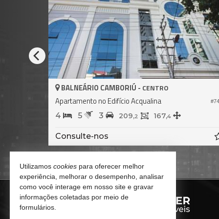
BALNEÁRIO CAMBORIÚ -
NTRO
CENTRO
on Residence
Apartamento no Edifício Farol Devalênci
#1.671
4
5
3
141,
136,
0
0
Consulte-nos
Utilizamos
cookies
para oferecer melhor
experiência, melhorar o desempenho, analisar
como você interage em nosso site e gravar
informações coletadas por meio de
formulários.