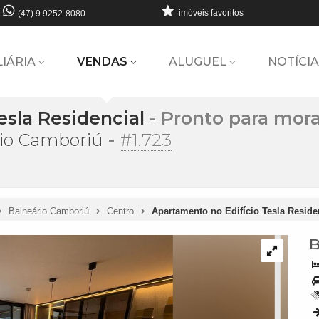
imóveis favoritos
(47) 9.9252-8080
LIÁRIA
VENDAS
ALUGUEL
NOTÍCIA
esla Residencial
- Pronto para mora
-
#1.723
rio Camboriú
Balneário Camboriú
Centro
Apartamento no Edifício Tesla Resid
B