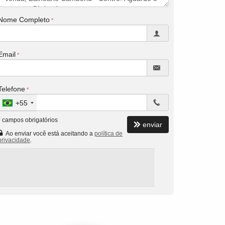
Nome Completo
Email
Telefone
+55
*
campos obrigatórios
enviar
Ao enviar você está aceitando a
política de
privacidade
.