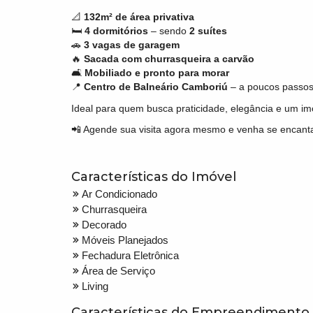
📐
132m² de área privativa
🛏️
4 dormitórios
– sendo
2 suítes
🚗
3 vagas de garagem
🔥
Sacada com churrasqueira a carvão
🛋️
Mobiliado e pronto para morar
📍
Centro de Balneário Camboriú
– a poucos passos
Ideal para quem busca praticidade, elegância e um im
📲 Agende sua visita agora mesmo e venha se encant
Características do Imóvel
Ar Condicionado
Churrasqueira
Decorado
Móveis Planejados
Fechadura Eletrônica
Área de Serviço
Living
Características do Empreendimento