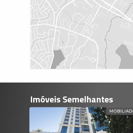
Imóveis Semelhantes
ONTO PARA MORAR