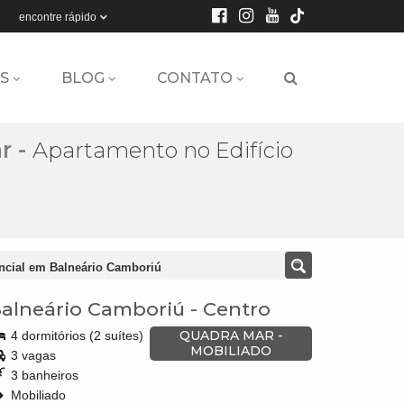
encontre rápido
S
BLOG
CONTATO
r
-
Apartamento no Edifício
encial em Balneário Camboriú
alneário Camboriú
-
Centro
QUADRA MAR -
4 dormitórios (2 suítes)
MOBILIADO
3 vagas
3 banheiros
Mobiliado