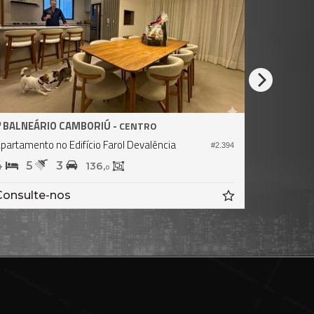
BALNEÁRIO CAMBORIÚ -
CENTRO
Apartamento no Edifício Mirante Das Águas
#483
#700
4
5
3
153,
3
Consulte-nos