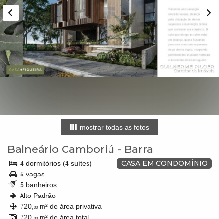
mostrar todas as fotos
Balneário Camboriú
-
Barra
CASA EM CONDOMÍNIO
4 dormitórios (4 suítes)
5 vagas
5 banheiros
Alto Padrão
720,
m² de área privativa
00
720,
m² de área total
00