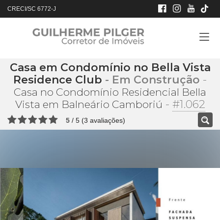
CRECI/SC 6772-J
Casa em Condomínio no Bella Vista
Residence Club
- Em Construção
-
Casa no Condomínio Residencial Bella
-
#1.062
Vista em Balneário Camboriú
5
/
5
(
3
avaliações)