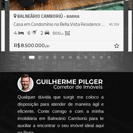
BALNEÁRIO CAMBORIÚ -
BARRA
Casa em Condomínio no Bella Vista Residence Club
5
#1.316
4
6
2
500,
0
R$ 8.500.000,
00
Qualquer dúvida que surgir me coloco a
disposição para atender de maneira ágil e
eficiente. Conte comigo e com a minha
imobiliária em Balneário Camboriú para te
auxiliar a encontrar o seu imóvel ideal aqui
na Praia.