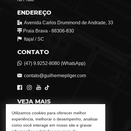
ENDEREÇO
Avenida Carlos Drummond de Andrade, 33
Praia Brava - 88306-830
Itajaí /
SC
CONTATO
(47) 9.9252-8080 (WhatsApp)
contato@guilhermepilger.com
VEJA MAIS
Consultoria Imobiliária Personalizada
Utilizamos
cookies
para oferecer melhor
experiência, melhorar o desempenho, analisar
trabalhe conosco
como você interage em nosso site e gravar