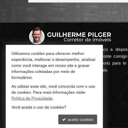
Qualquer dúvida que surgir me coloco a dispos
Utilizamos
cookies
para oferecer melhor
atender de maneira ágil e eficiente. Conte comig
experiência, melhorar o desempenho, analisar
minha imobiliária em Balneário Camboriú para te 
como você interage em nosso site e gravar
encontrar o seu imóvel ideal aqui na Praia.
informações coletadas por meio de
formulários.
CONTATO
Ao utilizar esse site, você concorda com o uso
de
cookies
. Para mais informações visite
(47) 9.9252-8080 (WhatsApp)
Política de Privacidade
.
contato@guilhermepilger.com
Você aceita o uso de
cookies
?
aceito cookies