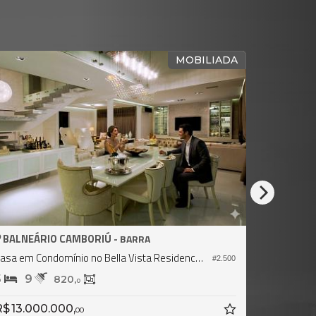
RUÇÃO
ALTO PADRÃO - MOBILIADA
BALNEÁRIO CAMBORIÚ -
PRAIA DO ESTALEIRO
b
Casa
#2.486
#2.706
4
5
2
406,
6
R$ 13.600.000,
00