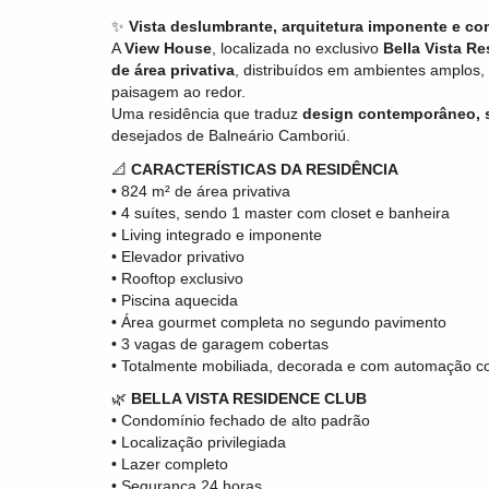
✨
Vista deslumbrante, arquitetura imponente e co
A
View House
, localizada no exclusivo
Bella Vista R
de área privativa
, distribuídos em ambientes amplos,
paisagem ao redor.
Uma residência que traduz
design contemporâneo, s
desejados de Balneário Camboriú.
📐
CARACTERÍSTICAS DA RESIDÊNCIA
• 824 m² de área privativa
• 4 suítes, sendo 1 master com closet e banheira
• Living integrado e imponente
• Elevador privativo
• Rooftop exclusivo
• Piscina aquecida
• Área gourmet completa no segundo pavimento
• 3 vagas de garagem cobertas
• Totalmente mobiliada, decorada e com automação c
🌿
BELLA VISTA RESIDENCE CLUB
• Condomínio fechado de alto padrão
• Localização privilegiada
• Lazer completo
• Segurança 24 horas