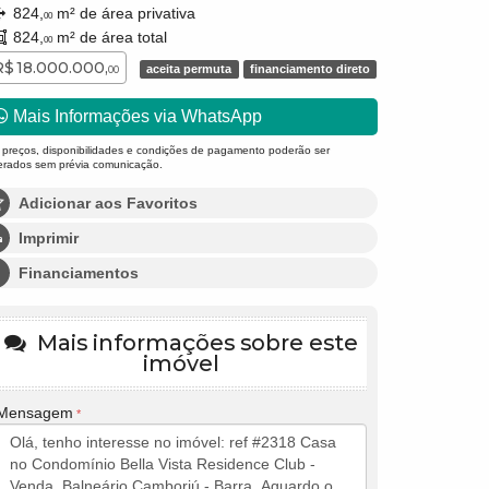
824,
m² de área privativa
00
824,
m² de área total
00
R$ 18.000.000,
aceita permuta
financiamento direto
00
Mais Informações via WhatsApp
 preços, disponibilidades e condições de pagamento poderão ser
terados sem prévia comunicação.
Adicionar aos Favoritos
Imprimir
Financiamentos
Mais informações sobre este
imóvel
Mensagem