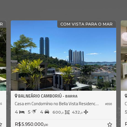
M CONDOMÍNIO
EM CONST
BALNEÁRIO CAMBORIÚ -
BARRA
Casa em Condomínio no Bella Vista Residence Club
Casa no Condomínio Bella Vista Residence Clu
#2.539
5
6
5
930,
840,
0
0
Consulte-nos