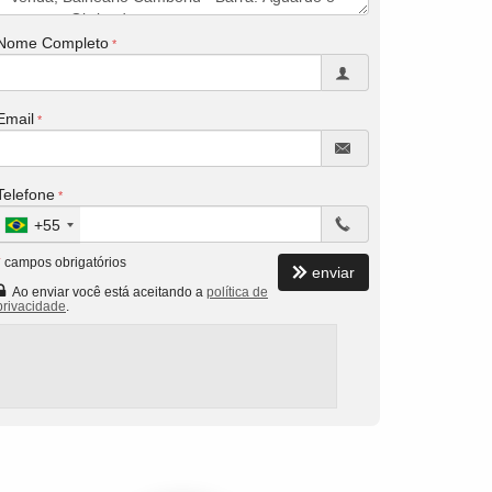
Nome Completo
Email
Telefone
+55
*
campos obrigatórios
enviar
Ao enviar você está aceitando a
política de
privacidade
.