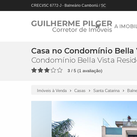
CRECI/SC 6772-J
- Balneário Camboriú /
SC
A IMOBI
Casa no Condomínio Bella 
Condomínio Bella Vista Resi
3
/
5
(
1
avaliação)
Imóveis à Venda
Casas
Santa Catarina
Balne