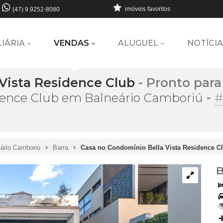
imóveis favoritos
(47) 9.9252-8080
LIÁRIA
VENDAS
ALUGUEL
NOTÍCIA
Vista Residence Club
- Pronto para
-
#
dence Club em Balneário Camboriú
ário Camboriú
Barra
Casa no Condomínio Bella Vista Residence C
B