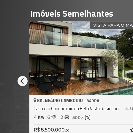
Imóveis Semelhantes
MOBILIADA
CASA E
-
BALNEÁRIO CAMBORIÚ -
BARRA
BARRA
Casa em Condomínio no Bella Vista Residence Club
#2.500
4
5
582,
0
R$ 6.800.000,
00