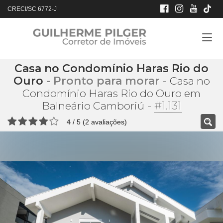
CRECI/SC 6772-J
Casa no Condomínio Haras Rio do
Ouro
- Pronto para morar
-
Casa no
Condomínio Haras Rio do Ouro em
-
#1.131
Balneário Camboriú
4
/
5
(
2
avaliações)