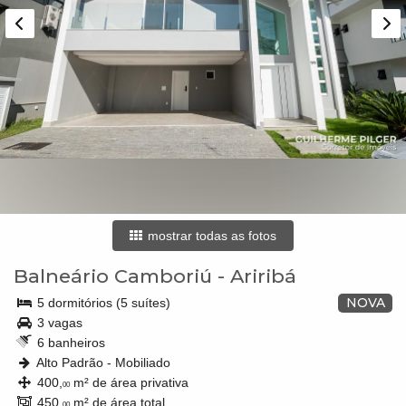
mostrar todas as fotos
Balneário Camboriú
-
Ariribá
NOVA
5 dormitórios (5 suítes)
3 vagas
6 banheiros
Alto Padrão - Mobiliado
400,
m² de área privativa
00
450,
m² de área total
00