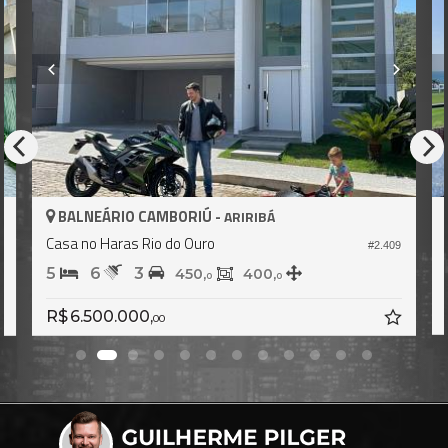
BALNEÁRIO CAMBORIÚ -
ARIRIBÁ
Casa no Haras Rio do Ouro
9
#2.409
5
6
3
450,
400,
0
0
R$ 6.500.000,
00