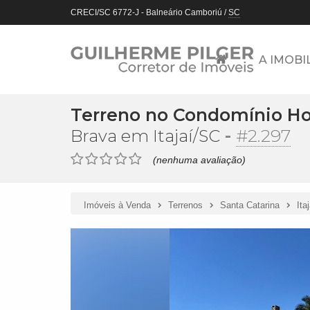
CRECI/SC 6772-J
- Balneário Camboriú /
SC
A IMOBI
Terreno no Condomínio Hor
-
#2.297
Brava em Itajaí/SC
(nenhuma avaliação)
Imóveis à Venda
Terrenos
Santa Catarina
Ita