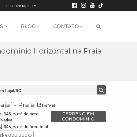
encontre rápido
S
BLOG
CONTATO
domínio Horizontal na Praia
m Itajaí/SC
tajaí
-
Praia Brava
TERRENO EM
645,
m² de área
75
CONDOMÍNIO
ivativa
645,
m² de área total
75
R$ 4.000.000,
00