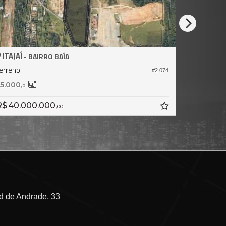
AÍ -
PORTO BELO
BAIRRO BAÍA
no
Terreno no Resi
#2.074
0,
406,
0
0
0.000.000,
R$ 7.500.000
00
 de Andrade, 33