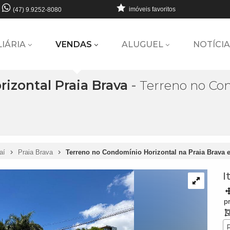
imóveis favoritos
(47) 9.9252-8080
LIÁRIA
VENDAS
ALUGUEL
NOTÍCIA
izontal Praia Brava
-
Terreno no Con
jaí
Praia Brava
Terreno no Condomínio Horizontal na Praia Brava e
I
pr