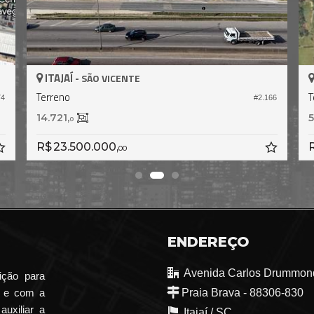
ITAJAÍ -
ITAJ
SÃO VICENTE
Terreno
Terre
#2.166
14.721,
55.00
0
R$ 23.500.000,
R$ 4
00
ENDEREÇO
Avenida Carlos Drummond
ição para
o e com a
Praia Brava - 88306-830
auxiliar a
Itajaí /
SC