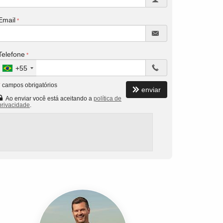
Email
Telefone
+55
*
campos obrigatórios
enviar
Ao enviar você está aceitando a
política de
privacidade
.