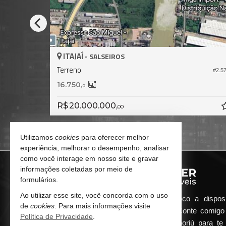
ITAJAÍ -
SALSEIROS
Terreno
#2.075
#2.574
16.750,
0
R$ 20.000.000,
00
Utilizamos
cookies
para oferecer melhor
experiência, melhorar o desempenho, analisar
como você interage em nosso site e gravar
informações coletadas por meio de
formulários.
Ao utilizar esse site, você concorda com o uso
Qualquer dúvida que surgir me coloco a dispos
de
cookies
. Para mais informações visite
atender de maneira ágil e eficiente. Conte comig
Política de Privacidade
.
minha imobiliária em Balneário Camboriú para te 