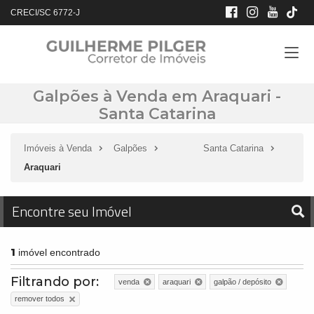
CRECI/SC 6772-J
Galpões à Venda em Araquari -
Santa Catarina
Imóveis à Venda
Galpões
Santa Catarina
Araquari
Encontre seu Imóvel
1
imóvel encontrado
Filtrando por:
venda
araquari
galpão / depósito
remover todos