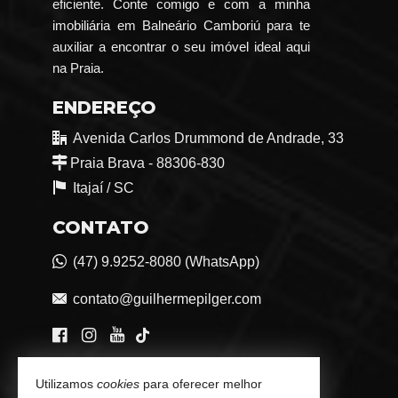
eficiente. Conte comigo e com a minha
imobiliária em Balneário Camboriú para te
auxiliar a encontrar o seu imóvel ideal aqui
na Praia.
ENDEREÇO
Avenida Carlos Drummond de Andrade, 33
Praia Brava - 88306-830
Itajaí /
SC
CONTATO
(47) 9.9252-8080 (WhatsApp)
contato@guilhermepilger.com
VEJA MAIS
Utilizamos
cookies
para oferecer melhor